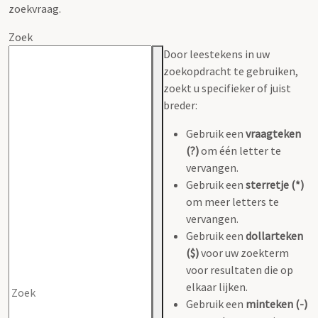
zoekvraag.
Zoek
Door leestekens in uw
zoekopdracht te gebruiken,
zoekt u specifieker of juist
breder:
Gebruik een
vraagteken
(?)
om één letter te
vervangen.
Gebruik een
sterretje (*)
om meer letters te
vervangen.
Gebruik een
dollarteken
($)
voor uw zoekterm
voor resultaten die op
elkaar lijken.
Gebruik een
minteken (-)