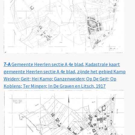
7-A
Gemeente Heerlen sectie A 4e blad, Kadastrale kaart
gemeente Heerlen sectie A 4e blad, zijnde het gebied Kamp
Weiden; Geit; Hei Kamp; Ganzenweiden; Op De Geit; Op
Koblens; Ter Mingen; In De Graven en Litsch, 1917