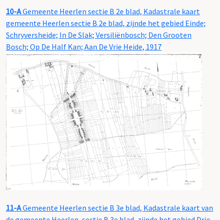
10-A
Gemeente Heerlen sectie B 2e blad, Kadastrale kaart
gemeente Heerlen sectie B 2e blad, zijnde het gebied Einde;
Schryversheide; In De Slak; Versiliënbosch; Den Grooten
Bosch; Op De Half Kan; Aan De Vrie Heide, 1917
11-A
Gemeente Heerlen sectie B 3e blad, Kadastrale kaart van
de gemeente Heerlen, sectie B 3e blad, zijnde het gebied Drie