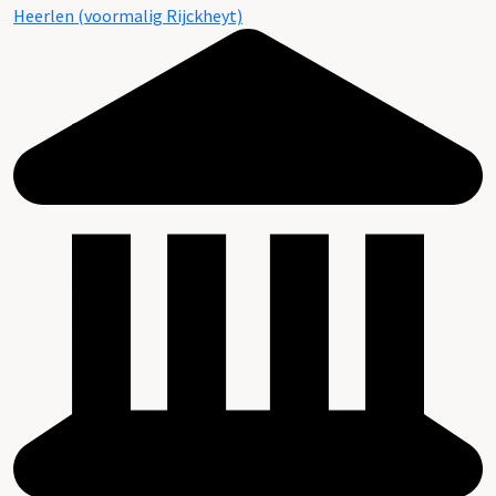
Heerlen (voormalig Rijckheyt)