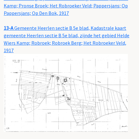
Kamp; Pronse Broek; Het Robroeker Veld; Pappersjans; Op
Pappersjans; Op Den Bok, 1917
13-A
Gemeente Heerlen sectie B 5e blad, Kadastrale kaart
gemeente Heerlen sectie B 5e blad, zijnde het gebied Helde
Wiers Kamp; Robroek; Robroek Berg; Het Robroeker Veld,
1917