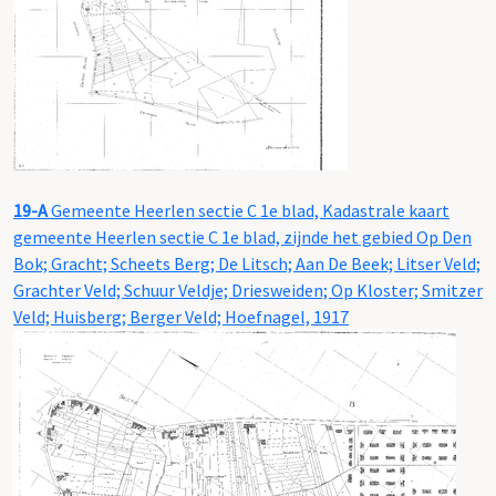
19-A
Gemeente Heerlen sectie C 1e blad, Kadastrale kaart
gemeente Heerlen sectie C 1e blad, zijnde het gebied Op Den
Bok; Gracht; Scheets Berg; De Litsch; Aan De Beek; Litser Veld;
Grachter Veld; Schuur Veldje; Driesweiden; Op Kloster; Smitzer
Veld; Huisberg; Berger Veld; Hoefnagel, 1917