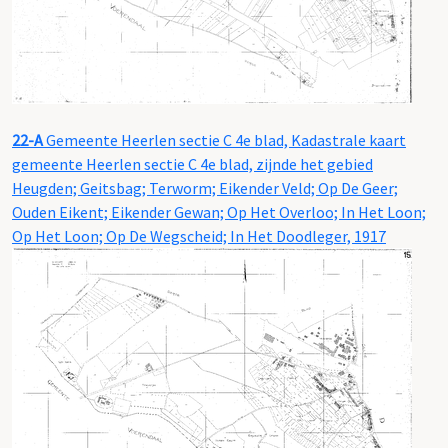
22-A
Gemeente Heerlen sectie C 4e blad, Kadastrale kaart
gemeente Heerlen sectie C 4e blad, zijnde het gebied
Heugden; Geitsbag; Terworm; Eikender Veld; Op De Geer;
Ouden Eikent; Eikender Gewan; Op Het Overloo; In Het Loon;
Op Het Loon; Op De Wegscheid; In Het Doodleger, 1917