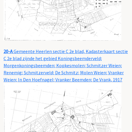
20-A
Gemeente Heerlen sectie C 2e blad, Kadasterkaart sectie
C 2e blad zijnde het gebied Koningsbeemderveld;
Morgenkoningsbeemden; Kopkesmolen; Schmitzer Weien;
Renemig; Schmitzerveld; De Schmitz; Molen Weien; Vranker
Weien; In Den Hoefnagel; Vranker Beemden; De Vrank, 1917