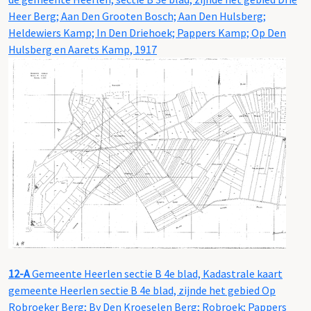
Heer Berg; Aan Den Grooten Bosch; Aan Den Hulsberg;
Heldewiers Kamp; In Den Driehoek; Pappers Kamp; Op Den
Hulsberg en Aarets Kamp, 1917
12-A
Gemeente Heerlen sectie B 4e blad, Kadastrale kaart
gemeente Heerlen sectie B 4e blad, zijnde het gebied Op
Robroeker Berg; By Den Kroeselen Berg; Robroek; Pappers