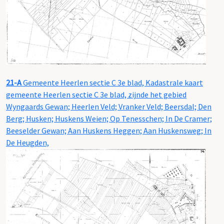
21-A
Gemeente Heerlen sectie C 3e blad, Kadastrale kaart
gemeente Heerlen sectie C 3e blad, zijnde het gebied
Wyngaards Gewan; Heerlen Veld; Vranker Veld; Beersdal; Den
Berg; Husken; Huskens Weien; Op Tenesschen; In De Cramer;
Beeselder Gewan; Aan Huskens Heggen; Aan Huskensweg; In
De Heugden,