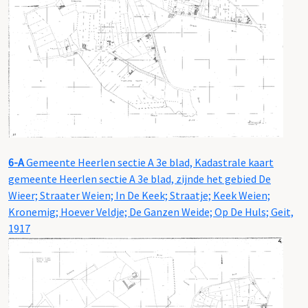
6-A
Gemeente Heerlen sectie A 3e blad, Kadastrale kaart
gemeente Heerlen sectie A 3e blad, zijnde het gebied De
Wieer; Straater Weien; In De Keek; Straatje; Keek Weien;
Kronemig; Hoever Veldje; De Ganzen Weide; Op De Huls; Geit,
1917