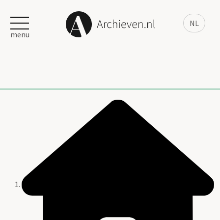
NL
menu