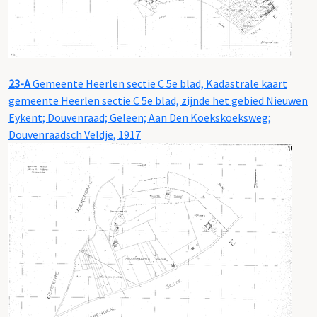
23-A
Gemeente Heerlen sectie C 5e blad, Kadastrale kaart
gemeente Heerlen sectie C 5e blad, zijnde het gebied Nieuwen
Eykent; Douvenraad; Geleen; Aan Den Koekskoeksweg;
Douvenraadsch Veldje, 1917