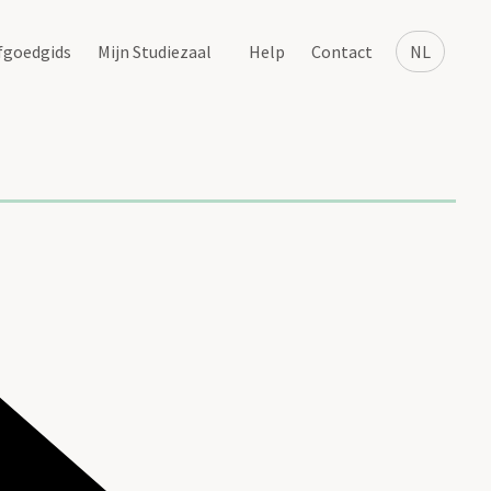
fgoedgids
Mijn Studiezaal
Help
Contact
NL