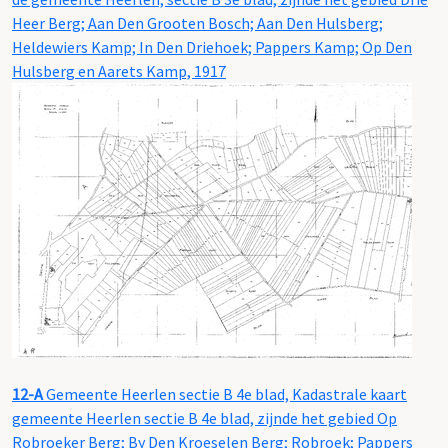
Heer Berg; Aan Den Grooten Bosch; Aan Den Hulsberg;
Heldewiers Kamp; In Den Driehoek; Pappers Kamp; Op Den
Hulsberg en Aarets Kamp, 1917
12-A
Gemeente Heerlen sectie B 4e blad, Kadastrale kaart
gemeente Heerlen sectie B 4e blad, zijnde het gebied Op
Robroeker Berg; By Den Kroeselen Berg; Robroek; Pappers