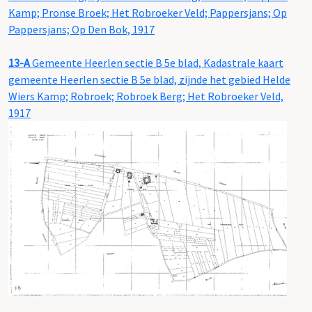
Kamp; Pronse Broek; Het Robroeker Veld; Pappersjans; Op
Pappersjans; Op Den Bok, 1917
13-A
Gemeente Heerlen sectie B 5e blad, Kadastrale kaart
gemeente Heerlen sectie B 5e blad, zijnde het gebied Helde
Wiers Kamp; Robroek; Robroek Berg; Het Robroeker Veld,
1917