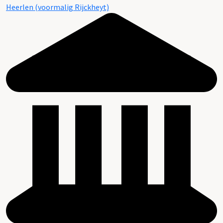
Heerlen (voormalig Rijckheyt)