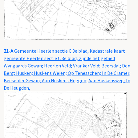
21-A
Gemeente Heerlen sectie C 3e blad, Kadastrale kaart
gemeente Heerlen sectie C 3e blad, zijnde het gebied
Wyngaards Gewan; Heerlen Veld; Vranker Veld; Beersdal; Den
Berg; Husken; Huskens Weien; Op Tenesschen; In De Cramer;
Beeselder Gewan; Aan Huskens Heggen; Aan Huskensweg; In
De Heugden,