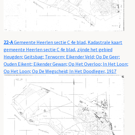
22-A
Gemeente Heerlen sectie C 4e blad, Kadastrale kaart
gemeente Heerlen sectie C 4e blad, zijnde het gebied
Heugden; Geitsbag; Terworm; Eikender Veld; Op De Geer;
Ouden Eikent; Eikender Gewan; Op Het Overloo; In Het Loon;
Op Het Loon; Op De Wegscheid; In Het Doodleger, 1917