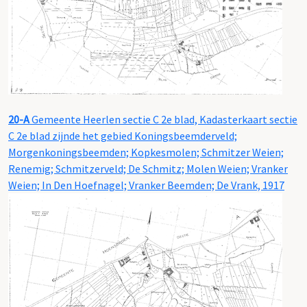
20-A
Gemeente Heerlen sectie C 2e blad, Kadasterkaart sectie
C 2e blad zijnde het gebied Koningsbeemderveld;
Morgenkoningsbeemden; Kopkesmolen; Schmitzer Weien;
Renemig; Schmitzerveld; De Schmitz; Molen Weien; Vranker
Weien; In Den Hoefnagel; Vranker Beemden; De Vrank, 1917