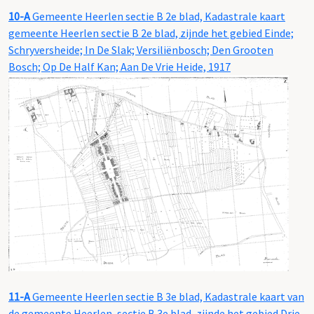
10-A
Gemeente Heerlen sectie B 2e blad, Kadastrale kaart
gemeente Heerlen sectie B 2e blad, zijnde het gebied Einde;
Schryversheide; In De Slak; Versiliënbosch; Den Grooten
Bosch; Op De Half Kan; Aan De Vrie Heide, 1917
11-A
Gemeente Heerlen sectie B 3e blad, Kadastrale kaart van
de gemeente Heerlen, sectie B 3e blad, zijnde het gebied Drie