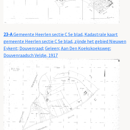
23-A
Gemeente Heerlen sectie C 5e blad, Kadastrale kaart
gemeente Heerlen sectie C 5e blad, zijnde het gebied Nieuwen
Eykent; Douvenraad; Geleen; Aan Den Koekskoeksweg;
Douvenraadsch Veldje, 1917