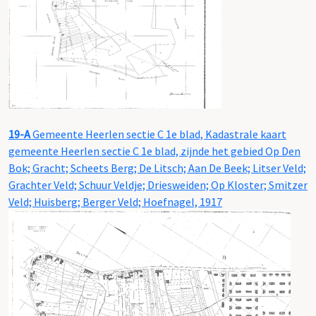
19-A
Gemeente Heerlen sectie C 1e blad, Kadastrale kaart
gemeente Heerlen sectie C 1e blad, zijnde het gebied Op Den
Bok; Gracht; Scheets Berg; De Litsch; Aan De Beek; Litser Veld;
Grachter Veld; Schuur Veldje; Driesweiden; Op Kloster; Smitzer
Veld; Huisberg; Berger Veld; Hoefnagel, 1917