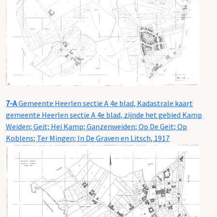
7-A
Gemeente Heerlen sectie A 4e blad, Kadastrale kaart
gemeente Heerlen sectie A 4e blad, zijnde het gebied Kamp
Weiden; Geit; Hei Kamp; Ganzenweiden; Op De Geit; Op
Koblens; Ter Mingen; In De Graven en Litsch, 1917