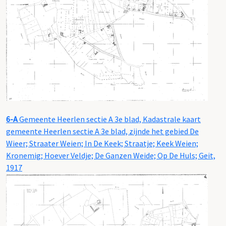
6-A
Gemeente Heerlen sectie A 3e blad, Kadastrale kaart
gemeente Heerlen sectie A 3e blad, zijnde het gebied De
Wieer; Straater Weien; In De Keek; Straatje; Keek Weien;
Kronemig; Hoever Veldje; De Ganzen Weide; Op De Huls; Geit,
1917