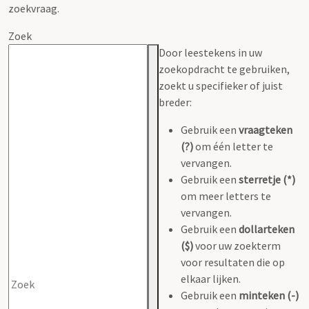
zoekvraag.
Zoek
Door leestekens in uw
zoekopdracht te gebruiken,
zoekt u specifieker of juist
breder:
Gebruik een
vraagteken
(?)
om één letter te
vervangen.
Gebruik een
sterretje (*)
om meer letters te
vervangen.
Gebruik een
dollarteken
($)
voor uw zoekterm
voor resultaten die op
elkaar lijken.
Gebruik een
minteken (-)