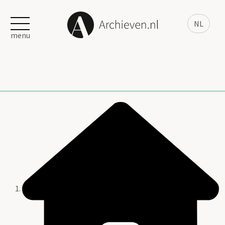
NL
menu