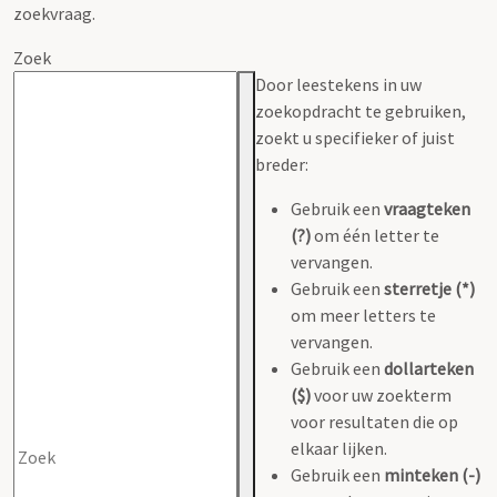
zoekvraag.
Zoek
Door leestekens in uw
zoekopdracht te gebruiken,
zoekt u specifieker of juist
breder:
Gebruik een
vraagteken
(?)
om één letter te
vervangen.
Gebruik een
sterretje (*)
om meer letters te
vervangen.
Gebruik een
dollarteken
($)
voor uw zoekterm
voor resultaten die op
elkaar lijken.
Gebruik een
minteken (-)