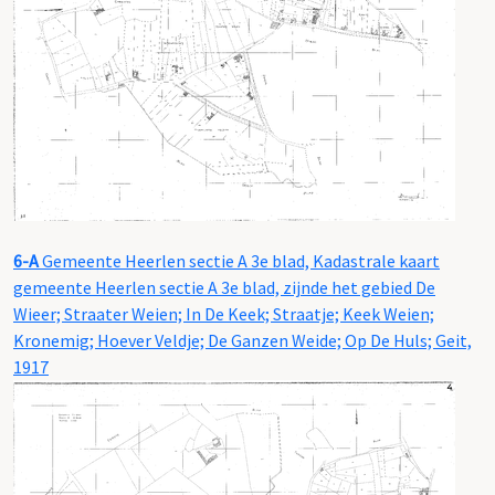
6-A
Gemeente Heerlen sectie A 3e blad, Kadastrale kaart
gemeente Heerlen sectie A 3e blad, zijnde het gebied De
Wieer; Straater Weien; In De Keek; Straatje; Keek Weien;
Kronemig; Hoever Veldje; De Ganzen Weide; Op De Huls; Geit,
1917