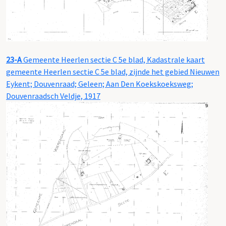
23-A
Gemeente Heerlen sectie C 5e blad, Kadastrale kaart
gemeente Heerlen sectie C 5e blad, zijnde het gebied Nieuwen
Eykent; Douvenraad; Geleen; Aan Den Koekskoeksweg;
Douvenraadsch Veldje, 1917