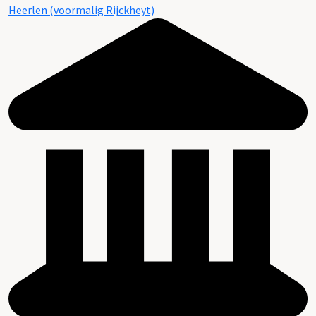
Heerlen (voormalig Rijckheyt)