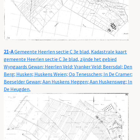
21-A
Gemeente Heerlen sectie C 3e blad, Kadastrale kaart
gemeente Heerlen sectie C 3e blad, zijnde het gebied
Wyngaards Gewan; Heerlen Veld; Vranker Veld; Beersdal; Den
Berg; Husken; Huskens Weien; Op Tenesschen; In De Cramer;
Beeselder Gewan; Aan Huskens Heggen; Aan Huskensweg; In
De Heugden,