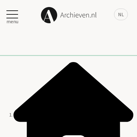
NL
menu