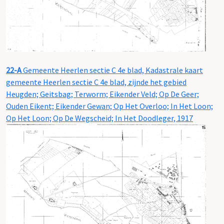
22-A
Gemeente Heerlen sectie C 4e blad, Kadastrale kaart
gemeente Heerlen sectie C 4e blad, zijnde het gebied
Heugden; Geitsbag; Terworm; Eikender Veld; Op De Geer;
Ouden Eikent; Eikender Gewan; Op Het Overloo; In Het Loon;
Op Het Loon; Op De Wegscheid; In Het Doodleger, 1917