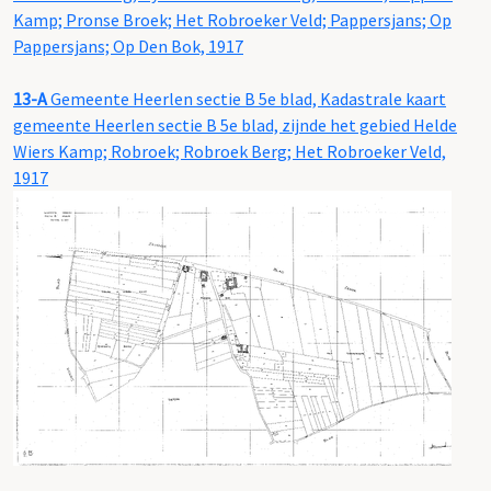
Kamp; Pronse Broek; Het Robroeker Veld; Pappersjans; Op
Pappersjans; Op Den Bok, 1917
13-A
Gemeente Heerlen sectie B 5e blad, Kadastrale kaart
gemeente Heerlen sectie B 5e blad, zijnde het gebied Helde
Wiers Kamp; Robroek; Robroek Berg; Het Robroeker Veld,
1917