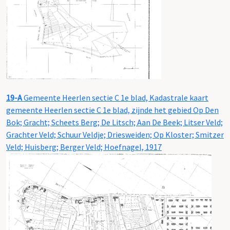
19-A
Gemeente Heerlen sectie C 1e blad, Kadastrale kaart
gemeente Heerlen sectie C 1e blad, zijnde het gebied Op Den
Bok; Gracht; Scheets Berg; De Litsch; Aan De Beek; Litser Veld;
Grachter Veld; Schuur Veldje; Driesweiden; Op Kloster; Smitzer
Veld; Huisberg; Berger Veld; Hoefnagel, 1917