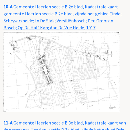
10-A
Gemeente Heerlen sectie B 2e blad, Kadastrale kaart
gemeente Heerlen sectie B 2e blad, zijnde het gebied Einde;
Schryversheide; In De Slak; Versiliënbosch; Den Grooten
Bosch; Op De Half Kan; Aan De Vrie Heide, 1917
11-A
Gemeente Heerlen sectie B 3e blad, Kadastrale kaart van
de gemeente Heerlen, sectie B 3e blad, zijnde het gebied Drie