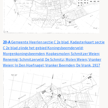
20-A
Gemeente Heerlen sectie C 2e blad, Kadasterkaart sectie
C 2e blad zijnde het gebied Koningsbeemderveld;
Morgenkoningsbeemden; Kopkesmolen; Schmitzer Weien;
Renemig; Schmitzerveld; De Schmitz; Molen Weien; Vranker
Weien; In Den Hoefnagel; Vranker Beemden; De Vrank, 1917