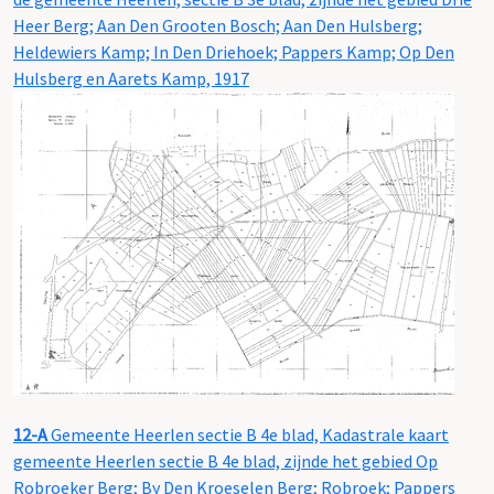
Heer Berg; Aan Den Grooten Bosch; Aan Den Hulsberg;
Heldewiers Kamp; In Den Driehoek; Pappers Kamp; Op Den
Hulsberg en Aarets Kamp, 1917
12-A
Gemeente Heerlen sectie B 4e blad, Kadastrale kaart
gemeente Heerlen sectie B 4e blad, zijnde het gebied Op
Robroeker Berg; By Den Kroeselen Berg; Robroek; Pappers