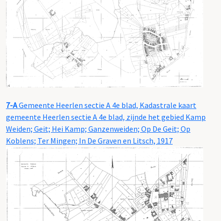
7-A
Gemeente Heerlen sectie A 4e blad, Kadastrale kaart
gemeente Heerlen sectie A 4e blad, zijnde het gebied Kamp
Weiden; Geit; Hei Kamp; Ganzenweiden; Op De Geit; Op
Koblens; Ter Mingen; In De Graven en Litsch, 1917