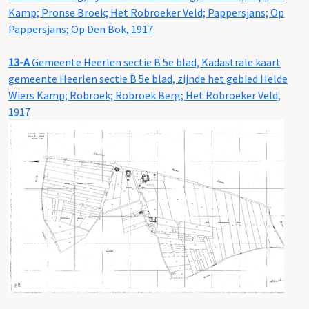
Kamp; Pronse Broek; Het Robroeker Veld; Pappersjans; Op
Pappersjans; Op Den Bok, 1917
13-A
Gemeente Heerlen sectie B 5e blad, Kadastrale kaart
gemeente Heerlen sectie B 5e blad, zijnde het gebied Helde
Wiers Kamp; Robroek; Robroek Berg; Het Robroeker Veld,
1917