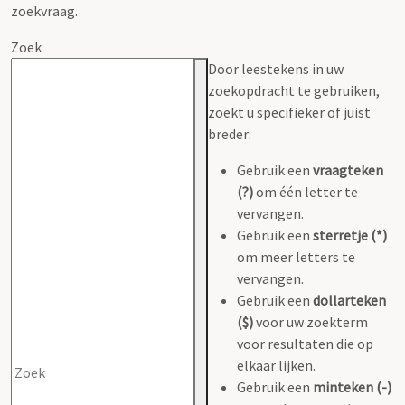
zoekvraag.
Zoek
Door leestekens in uw
zoekopdracht te gebruiken,
zoekt u specifieker of juist
breder:
Gebruik een
vraagteken
(?)
om één letter te
vervangen.
Gebruik een
sterretje (*)
om meer letters te
vervangen.
Gebruik een
dollarteken
($)
voor uw zoekterm
voor resultaten die op
elkaar lijken.
Gebruik een
minteken (-)