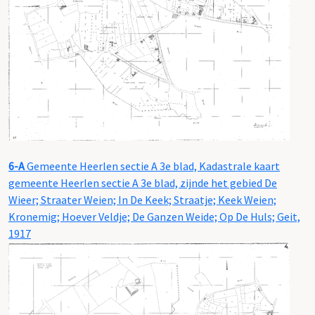
6-A
Gemeente Heerlen sectie A 3e blad, Kadastrale kaart
gemeente Heerlen sectie A 3e blad, zijnde het gebied De
Wieer; Straater Weien; In De Keek; Straatje; Keek Weien;
Kronemig; Hoever Veldje; De Ganzen Weide; Op De Huls; Geit,
1917