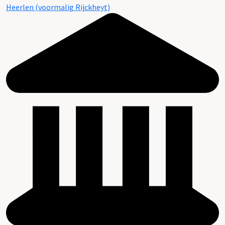
Heerlen (voormalig Rijckheyt)