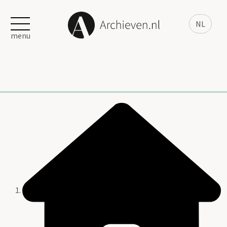
NL
menu