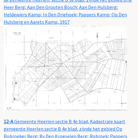
Heer Berg; Aan Den Grooten Bosch; Aan Den Hulsberg;
Heldewiers Kamp; In Den Driehoek; Pappers Kamp; Op Den
Hulsberg en Aarets Kamp, 1917
12-A
Gemeente Heerlen sectie B 4e blad, Kadastrale kaart
gemeente Heerlen sectie B 4e blad, zijnde het gebied Op
Robroeker Berg; By Den Kroeselen Berg; Robroek; Pappers