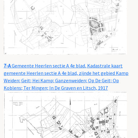
7-A
Gemeente Heerlen sectie A 4e blad, Kadastrale kaart
gemeente Heerlen sectie A 4e blad, zijnde het gebied Kamp
Weiden; Geit; Hei Kamp; Ganzenweiden; Op De Geit; Op
Koblens; Ter Mingen; In De Graven en Litsch, 1917