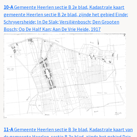
10-A
Gemeente Heerlen sectie B 2e blad, Kadastrale kaart
gemeente Heerlen sectie B 2e blad, zijnde het gebied Einde;
Schryversheide; In De Slak; Versiliënbosch; Den Grooten
Bosch; Op De Half Kan; Aan De Vrie Heide, 1917
11-A
Gemeente Heerlen sectie B 3e blad, Kadastrale kaart van
de gemeente Heerlen, sectie B 3e blad, zijnde het gebied Drie