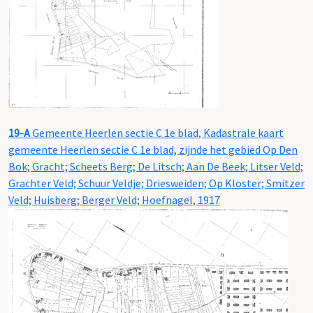
19-A
Gemeente Heerlen sectie C 1e blad, Kadastrale kaart
gemeente Heerlen sectie C 1e blad, zijnde het gebied Op Den
Bok; Gracht; Scheets Berg; De Litsch; Aan De Beek; Litser Veld;
Grachter Veld; Schuur Veldje; Driesweiden; Op Kloster; Smitzer
Veld; Huisberg; Berger Veld; Hoefnagel, 1917