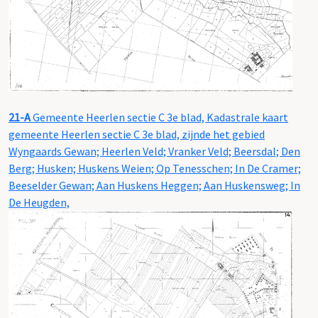
21-A
Gemeente Heerlen sectie C 3e blad, Kadastrale kaart
gemeente Heerlen sectie C 3e blad, zijnde het gebied
Wyngaards Gewan; Heerlen Veld; Vranker Veld; Beersdal; Den
Berg; Husken; Huskens Weien; Op Tenesschen; In De Cramer;
Beeselder Gewan; Aan Huskens Heggen; Aan Huskensweg; In
De Heugden,