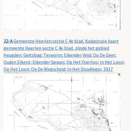
22-A
Gemeente Heerlen sectie C 4e blad, Kadastrale kaart
gemeente Heerlen sectie C 4e blad, zijnde het gebied
Heugden; Geitsbag; Terworm; Eikender Veld; Op De Geer;
Ouden Eikent; Eikender Gewan; Op Het Overloo; In Het Loon;
Op Het Loon; Op De Wegscheid; In Het Doodleger, 1917