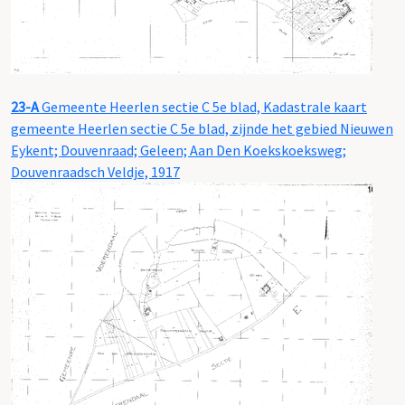
23-A
Gemeente Heerlen sectie C 5e blad, Kadastrale kaart
gemeente Heerlen sectie C 5e blad, zijnde het gebied Nieuwen
Eykent; Douvenraad; Geleen; Aan Den Koekskoeksweg;
Douvenraadsch Veldje, 1917