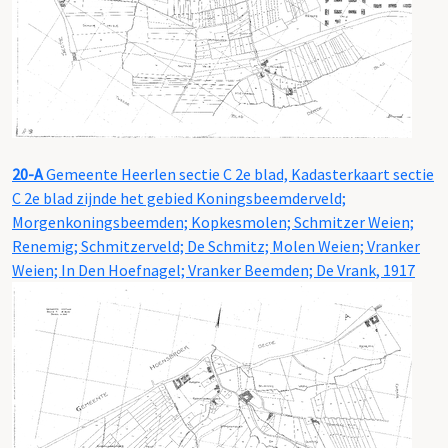
20-A
Gemeente Heerlen sectie C 2e blad, Kadasterkaart sectie
C 2e blad zijnde het gebied Koningsbeemderveld;
Morgenkoningsbeemden; Kopkesmolen; Schmitzer Weien;
Renemig; Schmitzerveld; De Schmitz; Molen Weien; Vranker
Weien; In Den Hoefnagel; Vranker Beemden; De Vrank, 1917