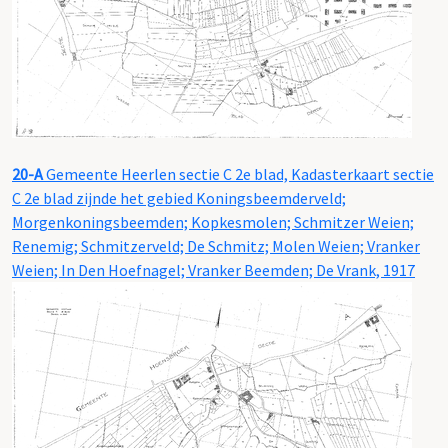
20-A
Gemeente Heerlen sectie C 2e blad, Kadasterkaart sectie
C 2e blad zijnde het gebied Koningsbeemderveld;
Morgenkoningsbeemden; Kopkesmolen; Schmitzer Weien;
Renemig; Schmitzerveld; De Schmitz; Molen Weien; Vranker
Weien; In Den Hoefnagel; Vranker Beemden; De Vrank, 1917