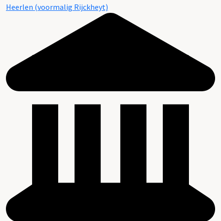
Heerlen (voormalig Rijckheyt)