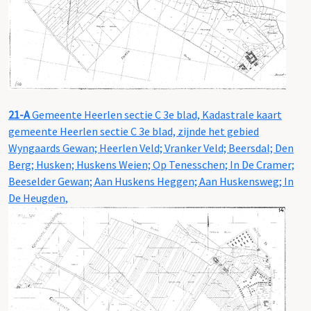
21-A
Gemeente Heerlen sectie C 3e blad, Kadastrale kaart
gemeente Heerlen sectie C 3e blad, zijnde het gebied
Wyngaards Gewan; Heerlen Veld; Vranker Veld; Beersdal; Den
Berg; Husken; Huskens Weien; Op Tenesschen; In De Cramer;
Beeselder Gewan; Aan Huskens Heggen; Aan Huskensweg; In
De Heugden,