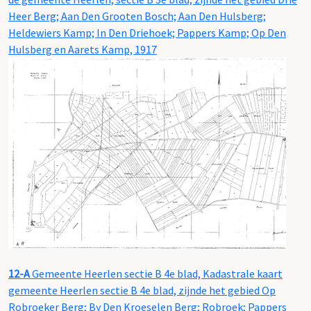
Heer Berg; Aan Den Grooten Bosch; Aan Den Hulsberg;
Heldewiers Kamp; In Den Driehoek; Pappers Kamp; Op Den
Hulsberg en Aarets Kamp, 1917
12-A
Gemeente Heerlen sectie B 4e blad, Kadastrale kaart
gemeente Heerlen sectie B 4e blad, zijnde het gebied Op
Robroeker Berg; By Den Kroeselen Berg; Robroek; Pappers