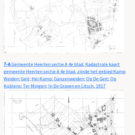
7-A
Gemeente Heerlen sectie A 4e blad, Kadastrale kaart
gemeente Heerlen sectie A 4e blad, zijnde het gebied Kamp
Weiden; Geit; Hei Kamp; Ganzenweiden; Op De Geit; Op
Koblens; Ter Mingen; In De Graven en Litsch, 1917