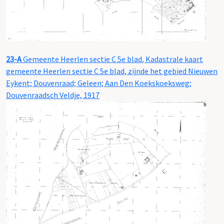
23-A
Gemeente Heerlen sectie C 5e blad, Kadastrale kaart
gemeente Heerlen sectie C 5e blad, zijnde het gebied Nieuwen
Eykent; Douvenraad; Geleen; Aan Den Koekskoeksweg;
Douvenraadsch Veldje, 1917