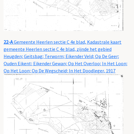
22-A
Gemeente Heerlen sectie C 4e blad, Kadastrale kaart
gemeente Heerlen sectie C 4e blad, zijnde het gebied
Heugden; Geitsbag; Terworm; Eikender Veld; Op De Geer;
Ouden Eikent; Eikender Gewan; Op Het Overloo; In Het Loon;
Op Het Loon; Op De Wegscheid; In Het Doodleger, 1917