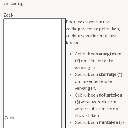
zoekvraag.
Zoek
Door leestekens in uw
zoekopdracht te gebruiken,
zoekt u specifieker of juist
breder:
Gebruik een
vraagteken
(?)
om één letter te
vervangen.
Gebruik een
sterretje (*)
om meer letters te
vervangen.
Gebruik een
dollarteken
($)
voor uw zoekterm
voor resultaten die op
elkaar lijken.
Gebruik een
minteken (-)