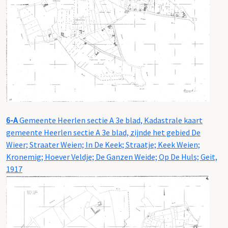
6-A
Gemeente Heerlen sectie A 3e blad, Kadastrale kaart
gemeente Heerlen sectie A 3e blad, zijnde het gebied De
Wieer; Straater Weien; In De Keek; Straatje; Keek Weien;
Kronemig; Hoever Veldje; De Ganzen Weide; Op De Huls; Geit,
1917