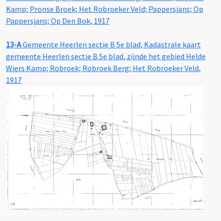
Kamp; Pronse Broek; Het Robroeker Veld; Pappersjans; Op
Pappersjans; Op Den Bok, 1917
13-A
Gemeente Heerlen sectie B 5e blad, Kadastrale kaart
gemeente Heerlen sectie B 5e blad, zijnde het gebied Helde
Wiers Kamp; Robroek; Robroek Berg; Het Robroeker Veld,
1917