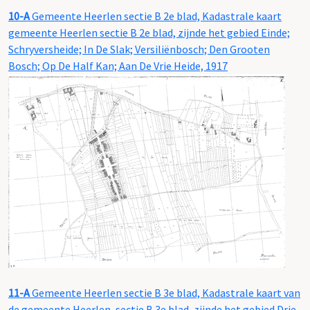
10-A
Gemeente Heerlen sectie B 2e blad, Kadastrale kaart
gemeente Heerlen sectie B 2e blad, zijnde het gebied Einde;
Schryversheide; In De Slak; Versiliënbosch; Den Grooten
Bosch; Op De Half Kan; Aan De Vrie Heide, 1917
11-A
Gemeente Heerlen sectie B 3e blad, Kadastrale kaart van
de gemeente Heerlen, sectie B 3e blad, zijnde het gebied Drie