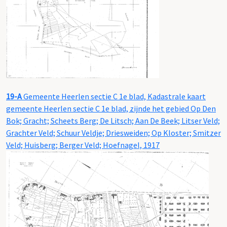
19-A
Gemeente Heerlen sectie C 1e blad, Kadastrale kaart
gemeente Heerlen sectie C 1e blad, zijnde het gebied Op Den
Bok; Gracht; Scheets Berg; De Litsch; Aan De Beek; Litser Veld;
Grachter Veld; Schuur Veldje; Driesweiden; Op Kloster; Smitzer
Veld; Huisberg; Berger Veld; Hoefnagel, 1917