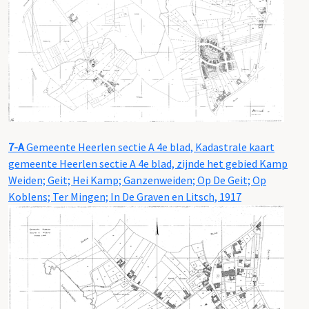
7-A
Gemeente Heerlen sectie A 4e blad, Kadastrale kaart
gemeente Heerlen sectie A 4e blad, zijnde het gebied Kamp
Weiden; Geit; Hei Kamp; Ganzenweiden; Op De Geit; Op
Koblens; Ter Mingen; In De Graven en Litsch, 1917