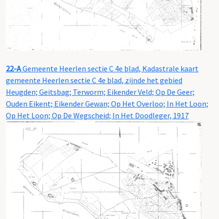
22-A
Gemeente Heerlen sectie C 4e blad, Kadastrale kaart
gemeente Heerlen sectie C 4e blad, zijnde het gebied
Heugden; Geitsbag; Terworm; Eikender Veld; Op De Geer;
Ouden Eikent; Eikender Gewan; Op Het Overloo; In Het Loon;
Op Het Loon; Op De Wegscheid; In Het Doodleger, 1917