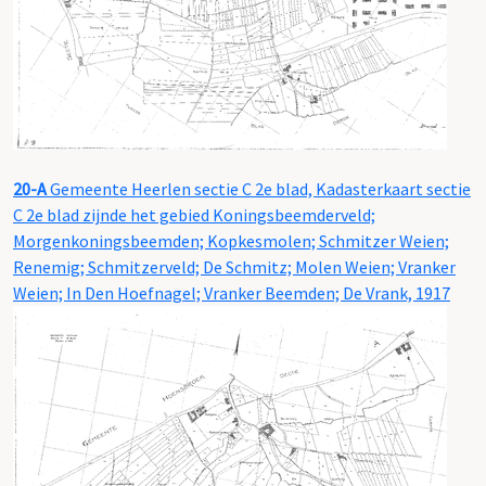
20-A
Gemeente Heerlen sectie C 2e blad, Kadasterkaart sectie
C 2e blad zijnde het gebied Koningsbeemderveld;
Morgenkoningsbeemden; Kopkesmolen; Schmitzer Weien;
Renemig; Schmitzerveld; De Schmitz; Molen Weien; Vranker
Weien; In Den Hoefnagel; Vranker Beemden; De Vrank, 1917