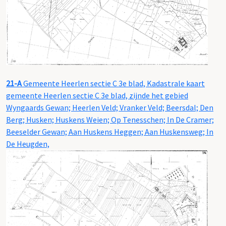
21-A
Gemeente Heerlen sectie C 3e blad, Kadastrale kaart
gemeente Heerlen sectie C 3e blad, zijnde het gebied
Wyngaards Gewan; Heerlen Veld; Vranker Veld; Beersdal; Den
Berg; Husken; Huskens Weien; Op Tenesschen; In De Cramer;
Beeselder Gewan; Aan Huskens Heggen; Aan Huskensweg; In
De Heugden,