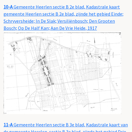
10-A
Gemeente Heerlen sectie B 2e blad, Kadastrale kaart
gemeente Heerlen sectie B 2e blad, zijnde het gebied Einde;
Schryversheide; In De Slak; Versiliënbosch; Den Grooten
Bosch; Op De Half Kan; Aan De Vrie Heide, 1917
11-A
Gemeente Heerlen sectie B 3e blad, Kadastrale kaart van
de gemeente Heerlen, sectie B 3e blad, zijnde het gebied Drie