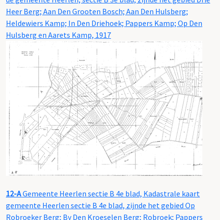
Heer Berg; Aan Den Grooten Bosch; Aan Den Hulsberg;
Heldewiers Kamp; In Den Driehoek; Pappers Kamp; Op Den
Hulsberg en Aarets Kamp, 1917
12-A
Gemeente Heerlen sectie B 4e blad, Kadastrale kaart
gemeente Heerlen sectie B 4e blad, zijnde het gebied Op
Robroeker Berg; By Den Kroeselen Berg; Robroek; Pappers