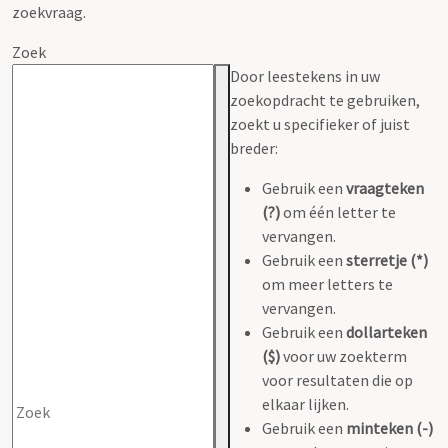
zoekvraag.
Zoek
Door leestekens in uw
zoekopdracht te gebruiken,
zoekt u specifieker of juist
breder:
Gebruik een
vraagteken
(?)
om één letter te
vervangen.
Gebruik een
sterretje (*)
om meer letters te
vervangen.
Gebruik een
dollarteken
($)
voor uw zoekterm
voor resultaten die op
elkaar lijken.
Gebruik een
minteken (-)