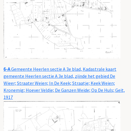
6-A
Gemeente Heerlen sectie A 3e blad, Kadastrale kaart
gemeente Heerlen sectie A 3e blad, zijnde het gebied De
Wieer; Straater Weien; In De Keek; Straatje; Keek Weien;
Kronemig; Hoever Veldje; De Ganzen Weide; Op De Huls; Geit,
1917