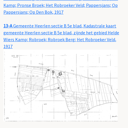
Kamp; Pronse Broek; Het Robroeker Veld; Pappersjans; Op
Pappersjans; Op Den Bok, 1917
13-A
Gemeente Heerlen sectie B 5e blad, Kadastrale kaart
gemeente Heerlen sectie B 5e blad, zijnde het gebied Helde
Wiers Kamp; Robroek; Robroek Berg; Het Robroeker Veld,
1917