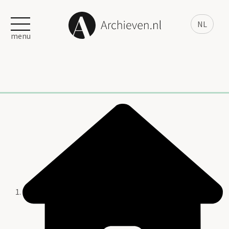
NL
menu