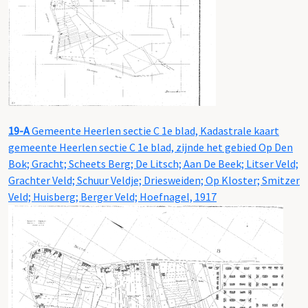
19-A
Gemeente Heerlen sectie C 1e blad, Kadastrale kaart
gemeente Heerlen sectie C 1e blad, zijnde het gebied Op Den
Bok; Gracht; Scheets Berg; De Litsch; Aan De Beek; Litser Veld;
Grachter Veld; Schuur Veldje; Driesweiden; Op Kloster; Smitzer
Veld; Huisberg; Berger Veld; Hoefnagel, 1917