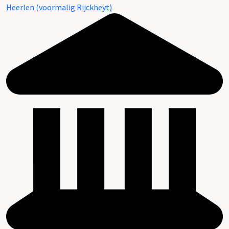
Heerlen (voormalig Rijckheyt)