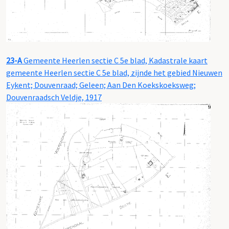
23-A
Gemeente Heerlen sectie C 5e blad, Kadastrale kaart
gemeente Heerlen sectie C 5e blad, zijnde het gebied Nieuwen
Eykent; Douvenraad; Geleen; Aan Den Koekskoeksweg;
Douvenraadsch Veldje, 1917