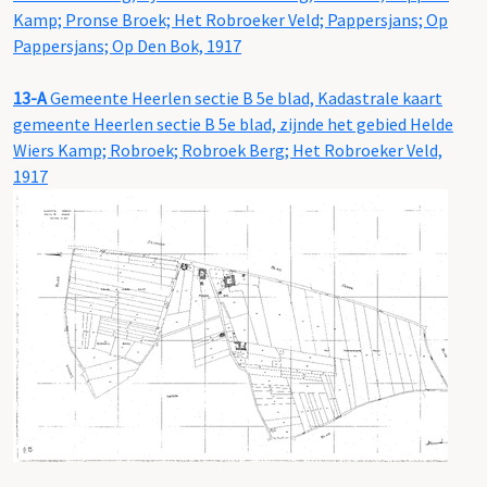
Kamp; Pronse Broek; Het Robroeker Veld; Pappersjans; Op
Pappersjans; Op Den Bok, 1917
13-A
Gemeente Heerlen sectie B 5e blad, Kadastrale kaart
gemeente Heerlen sectie B 5e blad, zijnde het gebied Helde
Wiers Kamp; Robroek; Robroek Berg; Het Robroeker Veld,
1917