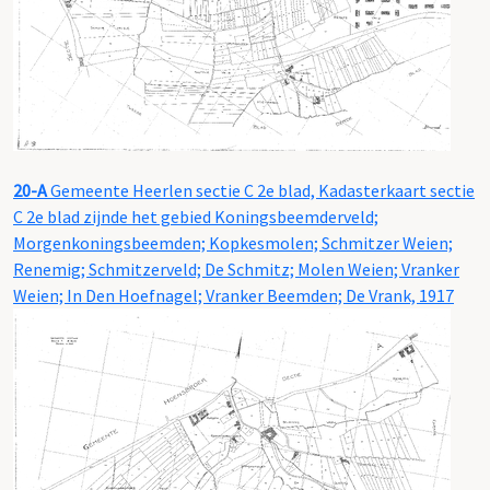
20-A
Gemeente Heerlen sectie C 2e blad, Kadasterkaart sectie
C 2e blad zijnde het gebied Koningsbeemderveld;
Morgenkoningsbeemden; Kopkesmolen; Schmitzer Weien;
Renemig; Schmitzerveld; De Schmitz; Molen Weien; Vranker
Weien; In Den Hoefnagel; Vranker Beemden; De Vrank, 1917