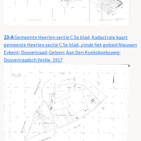
23-A
Gemeente Heerlen sectie C 5e blad, Kadastrale kaart
gemeente Heerlen sectie C 5e blad, zijnde het gebied Nieuwen
Eykent; Douvenraad; Geleen; Aan Den Koekskoeksweg;
Douvenraadsch Veldje, 1917