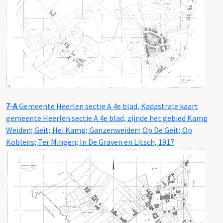
7-A
Gemeente Heerlen sectie A 4e blad, Kadastrale kaart
gemeente Heerlen sectie A 4e blad, zijnde het gebied Kamp
Weiden; Geit; Hei Kamp; Ganzenweiden; Op De Geit; Op
Koblens; Ter Mingen; In De Graven en Litsch, 1917