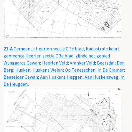
21-A
Gemeente Heerlen sectie C 3e blad, Kadastrale kaart
gemeente Heerlen sectie C 3e blad, zijnde het gebied
Wyngaards Gewan; Heerlen Veld; Vranker Veld; Beersdal; Den
Berg; Husken; Huskens Weien; Op Tenesschen; In De Cramer;
Beeselder Gewan; Aan Huskens Heggen; Aan Huskensweg; In
De Heugden,