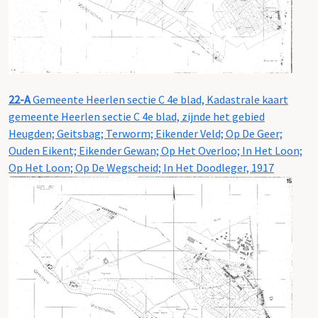
22-A
Gemeente Heerlen sectie C 4e blad, Kadastrale kaart
gemeente Heerlen sectie C 4e blad, zijnde het gebied
Heugden; Geitsbag; Terworm; Eikender Veld; Op De Geer;
Ouden Eikent; Eikender Gewan; Op Het Overloo; In Het Loon;
Op Het Loon; Op De Wegscheid; In Het Doodleger, 1917