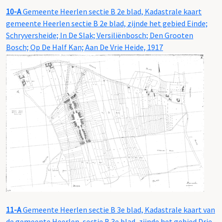
10-A
Gemeente Heerlen sectie B 2e blad, Kadastrale kaart
gemeente Heerlen sectie B 2e blad, zijnde het gebied Einde;
Schryversheide; In De Slak; Versiliënbosch; Den Grooten
Bosch; Op De Half Kan; Aan De Vrie Heide, 1917
11-A
Gemeente Heerlen sectie B 3e blad, Kadastrale kaart van
de gemeente Heerlen, sectie B 3e blad, zijnde het gebied Drie