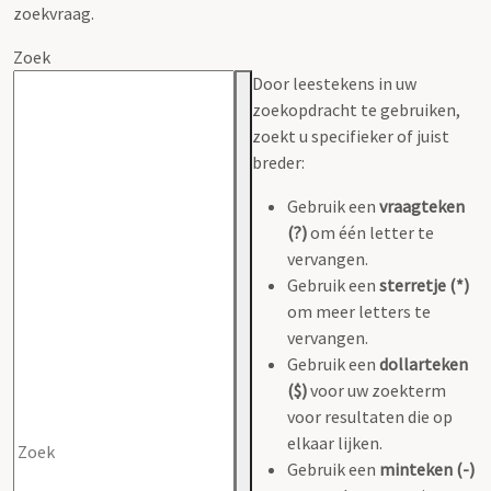
zoekvraag.
Zoek
Door leestekens in uw
zoekopdracht te gebruiken,
zoekt u specifieker of juist
breder:
Gebruik een
vraagteken
(?)
om één letter te
vervangen.
Gebruik een
sterretje (*)
om meer letters te
vervangen.
Gebruik een
dollarteken
($)
voor uw zoekterm
voor resultaten die op
elkaar lijken.
Gebruik een
minteken (-)