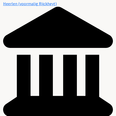
Heerlen (voormalig Rijckheyt)