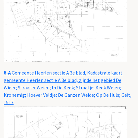
6-A
Gemeente Heerlen sectie A 3e blad, Kadastrale kaart
gemeente Heerlen sectie A 3e blad, zijnde het gebied De
Wieer; Straater Weien; In De Keek; Straatje; Keek Weien;
Kronemig; Hoever Veldje; De Ganzen Weide; Op De Huls; Geit,
1917