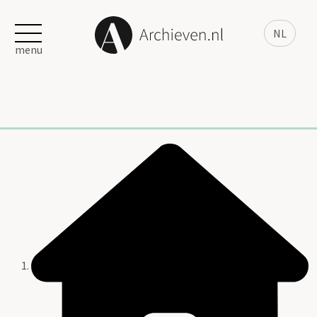
NL
menu