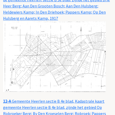
Heer Berg; Aan Den Grooten Bosch; Aan Den Hulsberg;
Heldewiers Kamp; In Den Driehoek; Pappers Kamp; Op Den
Hulsberg en Aarets Kamp, 1917
12-A
Gemeente Heerlen sectie B 4e blad, Kadastrale kaart
gemeente Heerlen sectie B 4e blad, zijnde het gebied Op
Robroeker Berg; By Den Kroeselen Berg; Robroek; Pappers