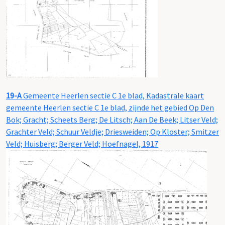
19-A
Gemeente Heerlen sectie C 1e blad, Kadastrale kaart
gemeente Heerlen sectie C 1e blad, zijnde het gebied Op Den
Bok; Gracht; Scheets Berg; De Litsch; Aan De Beek; Litser Veld;
Grachter Veld; Schuur Veldje; Driesweiden; Op Kloster; Smitzer
Veld; Huisberg; Berger Veld; Hoefnagel, 1917