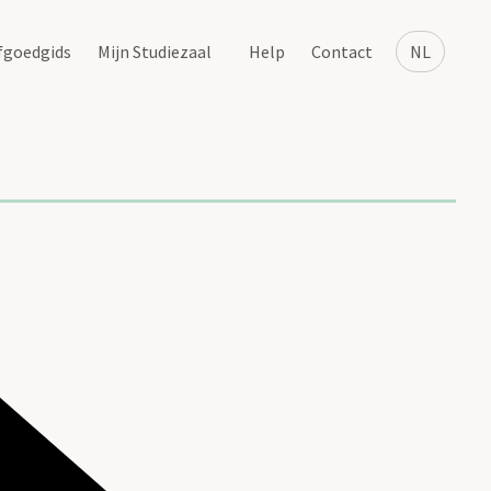
fgoedgids
Mijn Studiezaal
Help
Contact
NL