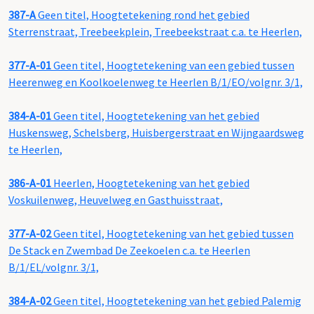
387-A
Geen titel, Hoogtetekening rond het gebied
Sterrenstraat, Treebeekplein, Treebeekstraat c.a. te Heerlen,
377-A-01
Geen titel, Hoogtetekening van een gebied tussen
Heerenweg en Koolkoelenweg te Heerlen B/1/EO/volgnr. 3/1,
384-A-01
Geen titel, Hoogtetekening van het gebied
Huskensweg, Schelsberg, Huisbergerstraat en Wijngaardsweg
te Heerlen,
386-A-01
Heerlen, Hoogtetekening van het gebied
Voskuilenweg, Heuvelweg en Gasthuisstraat,
377-A-02
Geen titel, Hoogtetekening van het gebied tussen
De Stack en Zwembad De Zeekoelen c.a. te Heerlen
B/1/EL/volgnr. 3/1,
384-A-02
Geen titel, Hoogtetekening van het gebied Palemig