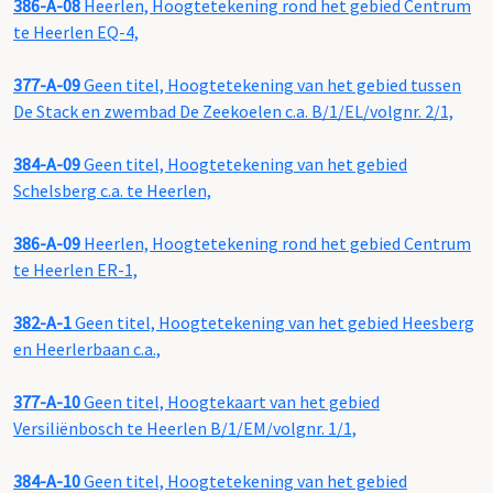
386-A-08
Heerlen, Hoogtetekening rond het gebied Centrum
te Heerlen EQ-4,
377-A-09
Geen titel, Hoogtetekening van het gebied tussen
De Stack en zwembad De Zeekoelen c.a. B/1/EL/volgnr. 2/1,
384-A-09
Geen titel, Hoogtetekening van het gebied
Schelsberg c.a. te Heerlen,
386-A-09
Heerlen, Hoogtetekening rond het gebied Centrum
te Heerlen ER-1,
382-A-1
Geen titel, Hoogtetekening van het gebied Heesberg
en Heerlerbaan c.a.,
377-A-10
Geen titel, Hoogtekaart van het gebied
Versiliënbosch te Heerlen B/1/EM/volgnr. 1/1,
384-A-10
Geen titel, Hoogtetekening van het gebied