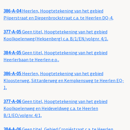
386-A-04
Heerlen, Hoogtetekening van het gebied
Pijperstraat en Diepenbrockstraat c.a. te Heerlen DQ-4,
377-A-05
Geen titel, Hoogtetekening van het gebied
Koolkoelenweg(Heksenberg) c.a. B/1/EN/volgnr. 4/1,
384-A-05
Geen titel, Hoogtetekening van het gebied
Heerlerbaan te Heerlen e.o.,
386-A-05
Heerlen, Hoogtetekening van het gebied
Kloosterweg, Sittarderweg en Kempkensweg te Heerlen EQ-
1,
377-A-06
Geen titel, Hoogtetekening van het gebied
Koolkoelenweg en Heideveldweg c.a. te Heerlen
B/1/EO/volgnr. 4/1,
384-A-06
Geen titel, Gebied Cronjéstraat c.a. te Heerlen,