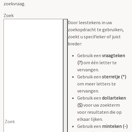
zoekvraag.
Zoek
Door leestekens in uw
zoekopdracht te gebruiken,
zoekt u specifieker of juist
breder:
Gebruik een
vraagteken
(?)
om één letter te
vervangen.
Gebruik een
sterretje (*)
om meer letters te
vervangen.
Gebruik een
dollarteken
($)
voor uw zoekterm
voor resultaten die op
elkaar lijken.
Gebruik een
minteken (-)