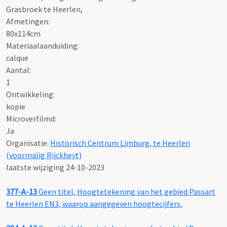
Grasbroek te Heerlen,
Afmetingen:
80x114cm
Materiaalaanduiding:
calque
Aantal:
1
Ontwikkeling:
kopie
Microverfilmd:
Ja
Organisatie:
Historisch Centrum Limburg, te Heerlen
(voormalig Rijckheyt)
laatste wijziging 24-10-2023
377-A-13
Geen titel, Hoogtetekening van het gebied Passart
te Heerlen EN3, waarop aangegeven hoogtecijfers,