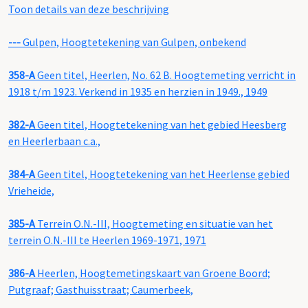
Toon details van deze beschrijving
---
Gulpen, Hoogtetekening van Gulpen, onbekend
358-A
Geen titel, Heerlen, No. 62 B. Hoogtemeting verricht in
1918 t/m 1923. Verkend in 1935 en herzien in 1949., 1949
382-A
Geen titel, Hoogtetekening van het gebied Heesberg
en Heerlerbaan c.a.,
384-A
Geen titel, Hoogtetekening van het Heerlense gebied
Vrieheide,
385-A
Terrein O.N.-III, Hoogtemeting en situatie van het
terrein O.N.-III te Heerlen 1969-1971, 1971
386-A
Heerlen, Hoogtemetingskaart van Groene Boord;
Putgraaf; Gasthuisstraat; Caumerbeek,