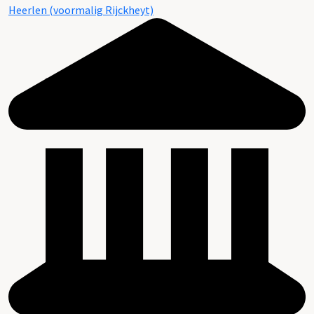
Heerlen (voormalig Rijckheyt)