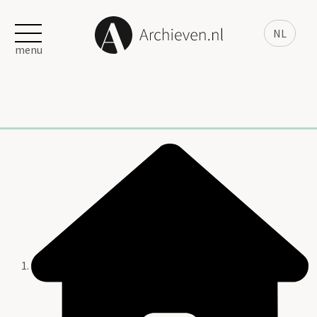
NL
menu