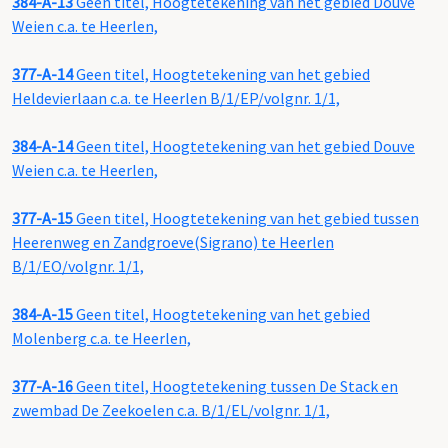
384-A-13
Geen titel, Hoogtetekening van het gebied Douve
Weien c.a. te Heerlen,
377-A-14
Geen titel, Hoogtetekening van het gebied
Heldevierlaan c.a. te Heerlen B/1/EP/volgnr. 1/1,
384-A-14
Geen titel, Hoogtetekening van het gebied Douve
Weien c.a. te Heerlen,
377-A-15
Geen titel, Hoogtetekening van het gebied tussen
Heerenweg en Zandgroeve(Sigrano) te Heerlen
B/1/EO/volgnr. 1/1,
384-A-15
Geen titel, Hoogtetekening van het gebied
Molenberg c.a. te Heerlen,
377-A-16
Geen titel, Hoogtetekening tussen De Stack en
zwembad De Zeekoelen c.a. B/1/EL/volgnr. 1/1,