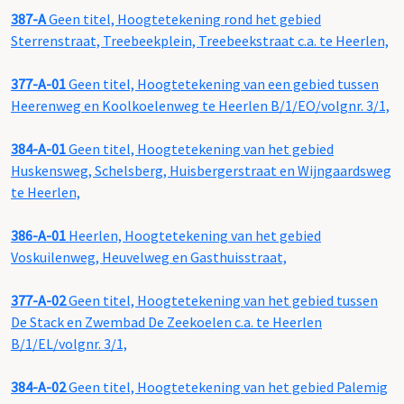
387-A
Geen titel, Hoogtetekening rond het gebied
Sterrenstraat, Treebeekplein, Treebeekstraat c.a. te Heerlen,
377-A-01
Geen titel, Hoogtetekening van een gebied tussen
Heerenweg en Koolkoelenweg te Heerlen B/1/EO/volgnr. 3/1,
384-A-01
Geen titel, Hoogtetekening van het gebied
Huskensweg, Schelsberg, Huisbergerstraat en Wijngaardsweg
te Heerlen,
386-A-01
Heerlen, Hoogtetekening van het gebied
Voskuilenweg, Heuvelweg en Gasthuisstraat,
377-A-02
Geen titel, Hoogtetekening van het gebied tussen
De Stack en Zwembad De Zeekoelen c.a. te Heerlen
B/1/EL/volgnr. 3/1,
384-A-02
Geen titel, Hoogtetekening van het gebied Palemig