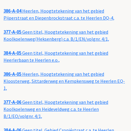
386-A-04
Heerlen, Hoogtetekening van het gebied
Pijperstraat en Diepenbrockstraat c.a. te Heerlen DQ-4,
377-A-05
Geen titel, Hoogtetekening van het gebied
Koolkoelenweg(Heksenberg) c.a. B/1/EN/volgnr. 4/1,
384-A-05
Geen titel, Hoogtetekening van het gebied
Heerlerbaan te Heerlen e.o.,
386-A-05
Heerlen, Hoogtetekening van het gebied
Kloosterweg, Sittarderweg en Kempkensweg te Heerlen EQ-
1,
377-A-06
Geen titel, Hoogtetekening van het gebied
Koolkoelenweg en Heideveldweg c.a. te Heerlen
B/1/EO/volgnr. 4/1,
384-A-06
Geen titel, Gebied Cronjéstraat c.a. te Heerlen,