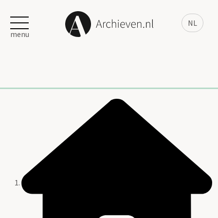
NL
menu