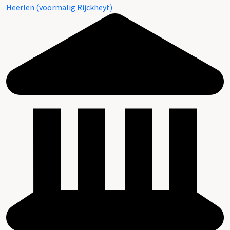
Heerlen (voormalig Rijckheyt)