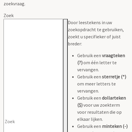
zoekvraag.
Zoek
Door leestekens in uw
zoekopdracht te gebruiken,
zoekt u specifieker of juist
breder:
Gebruik een
vraagteken
(?)
om één letter te
vervangen.
Gebruik een
sterretje (*)
om meer letters te
vervangen.
Gebruik een
dollarteken
($)
voor uw zoekterm
voor resultaten die op
elkaar lijken.
Gebruik een
minteken (-)