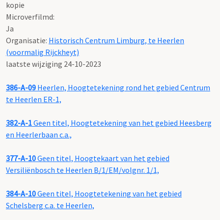
kopie
Microverfilmd:
Ja
Organisatie:
Historisch Centrum Limburg, te Heerlen
(voormalig Rijckheyt)
laatste wijziging 24-10-2023
386-A-09
Heerlen, Hoogtetekening rond het gebied Centrum
te Heerlen ER-1,
382-A-1
Geen titel, Hoogtetekening van het gebied Heesberg
en Heerlerbaan c.a.,
377-A-10
Geen titel, Hoogtekaart van het gebied
Versiliënbosch te Heerlen B/1/EM/volgnr. 1/1,
384-A-10
Geen titel, Hoogtetekening van het gebied
Schelsberg c.a. te Heerlen,