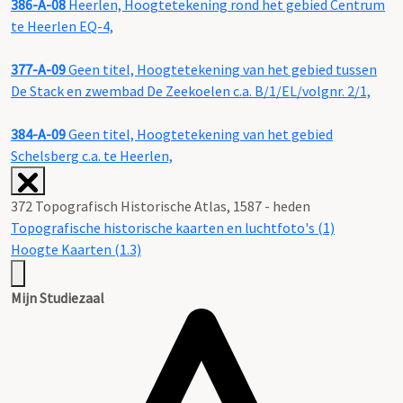
386-A-08
Heerlen, Hoogtetekening rond het gebied Centrum
te Heerlen EQ-4,
377-A-09
Geen titel, Hoogtetekening van het gebied tussen
De Stack en zwembad De Zeekoelen c.a. B/1/EL/volgnr. 2/1,
384-A-09
Geen titel, Hoogtetekening van het gebied
Schelsberg c.a. te Heerlen,
372 Topografisch Historische Atlas, 1587 - heden
Topografische historische kaarten en luchtfoto's (1)
Hoogte Kaarten (1.3)
Mijn Studiezaal