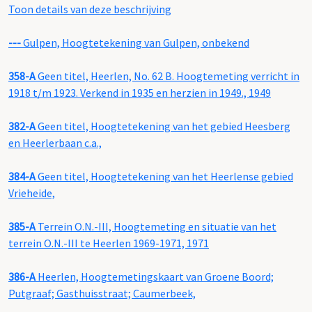
Toon details van deze beschrijving
---
Gulpen, Hoogtetekening van Gulpen, onbekend
358-A
Geen titel, Heerlen, No. 62 B. Hoogtemeting verricht in
1918 t/m 1923. Verkend in 1935 en herzien in 1949., 1949
382-A
Geen titel, Hoogtetekening van het gebied Heesberg
en Heerlerbaan c.a.,
384-A
Geen titel, Hoogtetekening van het Heerlense gebied
Vrieheide,
385-A
Terrein O.N.-III, Hoogtemeting en situatie van het
terrein O.N.-III te Heerlen 1969-1971, 1971
386-A
Heerlen, Hoogtemetingskaart van Groene Boord;
Putgraaf; Gasthuisstraat; Caumerbeek,