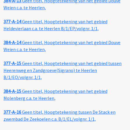
384-A-13
Geen titel, Hoogtetekening van het gebied Douve
Weien c.a. te Heerlen,
377-A-14
Geen titel, Hoogtetekening van het gebied
Heldevierlaan c.a. te Heerlen B/1/EP/volgnr. 1/1,
384-A-14
Geen titel, Hoogtetekening van het gebied Douve
Weien c.a. te Heerlen,
377-A-15
Geen titel, Hoogtetekening van het gebied tussen
Heerenweg en Zandgroeve(Sigrano) te Heerlen
B/1/EO/volgnr. 1/1,
384-A-15
Geen titel, Hoogtetekening van het gebied
Molenberg c.a. te Heerlen,
377-A-16
Geen titel, Hoogtetekening tussen De Stack en
zwembad De Zeekoelen c.a. B/1/EL/volgnr. 1/1,