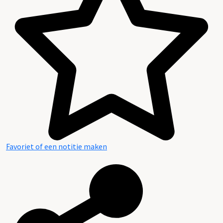
Favoriet of een notitie maken