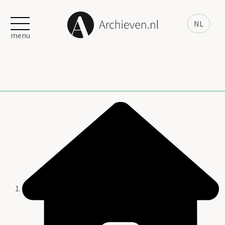
NL
menu