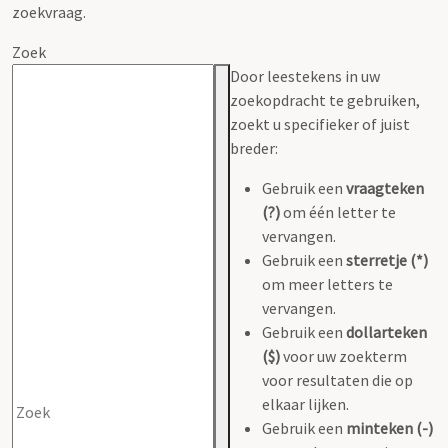
zoekvraag.
Zoek
Door leestekens in uw
zoekopdracht te gebruiken,
zoekt u specifieker of juist
breder:
Gebruik een
vraagteken
(?)
om één letter te
vervangen.
Gebruik een
sterretje (*)
om meer letters te
vervangen.
Gebruik een
dollarteken
($)
voor uw zoekterm
voor resultaten die op
elkaar lijken.
Gebruik een
minteken (-)