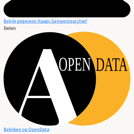
Bekijk gegevens Haags Gemeentearchief
Delen
OPEN
DATA
Bekijken op OpenData