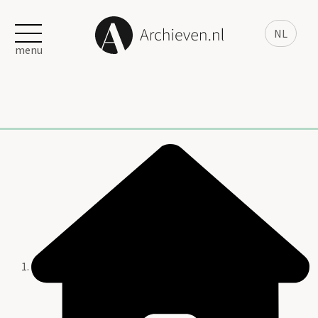
NL
menu