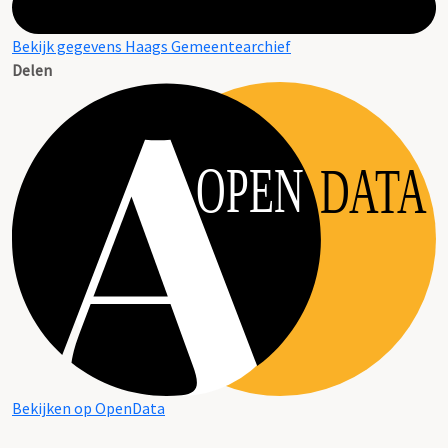
Bekijk gegevens Haags Gemeentearchief
Delen
OPEN
DATA
Bekijken op OpenData