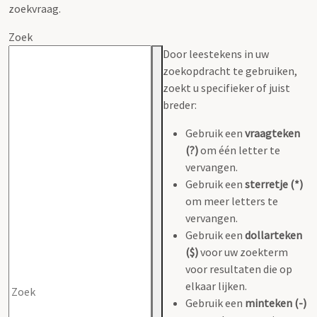
zoekvraag.
Zoek
Door leestekens in uw
zoekopdracht te gebruiken,
zoekt u specifieker of juist
breder:
Gebruik een
vraagteken
(?)
om één letter te
vervangen.
Gebruik een
sterretje (*)
om meer letters te
vervangen.
Gebruik een
dollarteken
($)
voor uw zoekterm
voor resultaten die op
elkaar lijken.
Gebruik een
minteken (-)