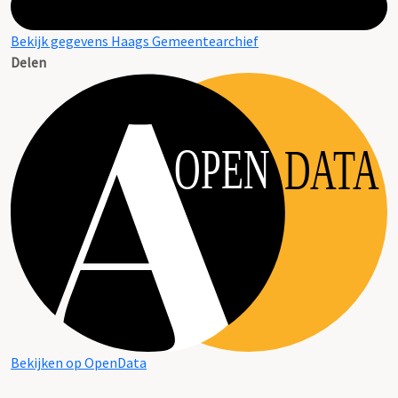
Bekijk gegevens Haags Gemeentearchief
Delen
OPEN
DATA
Bekijken op OpenData