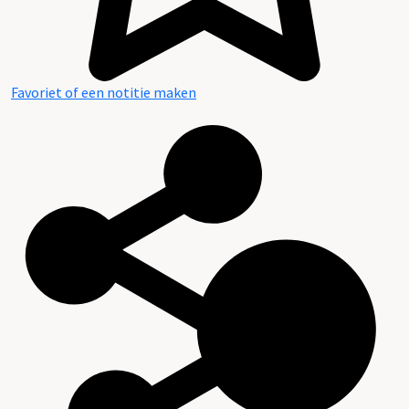
Favoriet of een notitie maken