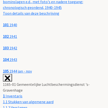
bominslagen e.d., met foto's en nadere toegang;
chronologisch geordend, 1940-1945
Toon details van deze beschrijving
101
1940
102
1941
103
1942
104
1943
105
1944 jan - nov
1165-01 Gemeentelijke Luchtbeschermingsdienst 's-
Gravenhage
1
Inventaris
1.1 Stukken van algemene aard
1.1.2 Verslagen