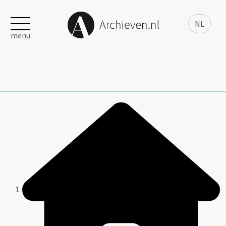
NL
menu