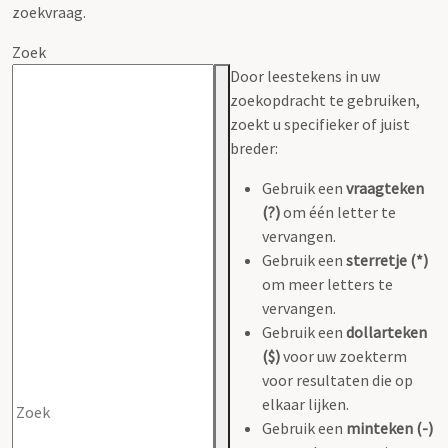
zoekvraag.
Zoek
Door leestekens in uw
zoekopdracht te gebruiken,
zoekt u specifieker of juist
breder:
Gebruik een
vraagteken
(?)
om één letter te
vervangen.
Gebruik een
sterretje (*)
om meer letters te
vervangen.
Gebruik een
dollarteken
($)
voor uw zoekterm
voor resultaten die op
elkaar lijken.
Gebruik een
minteken (-)