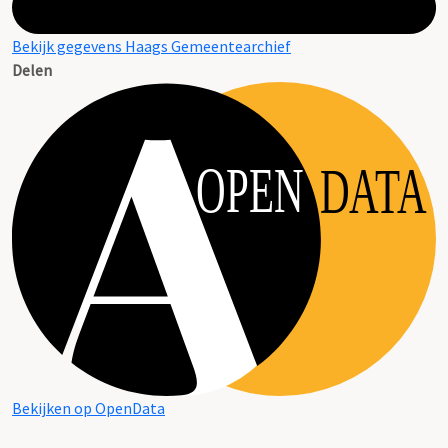
Bekijk gegevens Haags Gemeentearchief
Delen
OPEN
DATA
Bekijken op OpenData