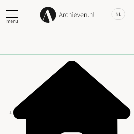
NL
menu