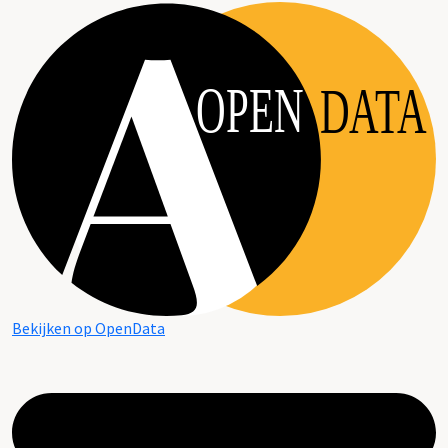
OPEN
DATA
Bekijken op OpenData