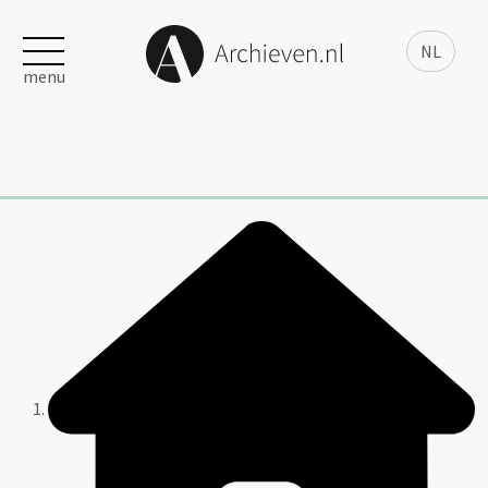
NL
menu