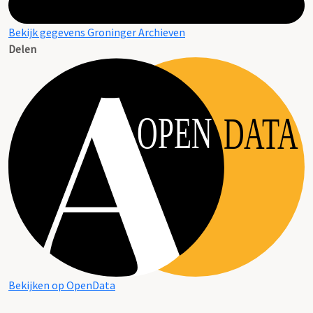
Bekijk gegevens Groninger Archieven
Delen
OPEN
DATA
Bekijken op OpenData