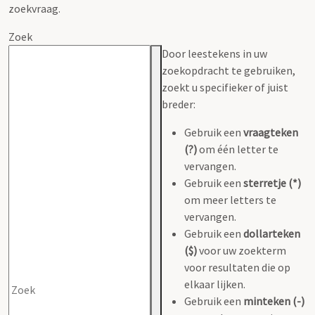
zoekvraag.
Zoek
Door leestekens in uw
zoekopdracht te gebruiken,
zoekt u specifieker of juist
breder:
Gebruik een
vraagteken
(?)
om één letter te
vervangen.
Gebruik een
sterretje (*)
om meer letters te
vervangen.
Gebruik een
dollarteken
($)
voor uw zoekterm
voor resultaten die op
elkaar lijken.
Gebruik een
minteken (-)