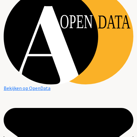
OPEN
DATA
Bekijken op OpenData