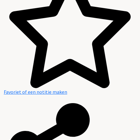
Plaatsingslijst
Favoriet of een notitie maken