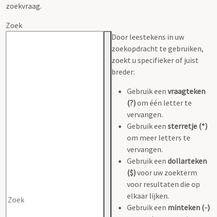
zoekvraag.
Zoek
Door leestekens in uw
zoekopdracht te gebruiken,
zoekt u specifieker of juist
breder:
Gebruik een
vraagteken
(?)
om één letter te
vervangen.
Gebruik een
sterretje (*)
om meer letters te
vervangen.
Gebruik een
dollarteken
($)
voor uw zoekterm
voor resultaten die op
elkaar lijken.
Gebruik een
minteken (-)