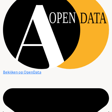
OPEN
DATA
Bekijken op OpenData