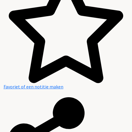
Plaatsingslijst
Favoriet of een notitie maken