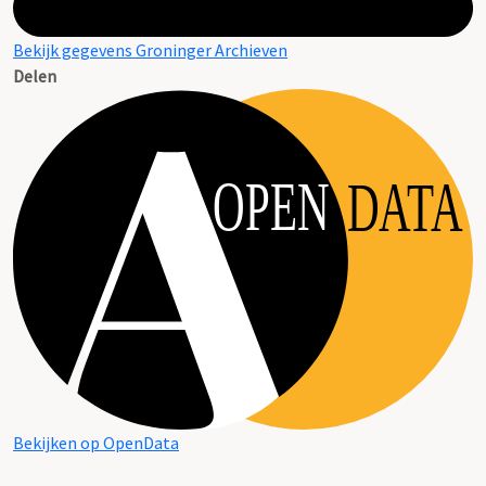
Bekijk gegevens Groninger Archieven
Delen
OPEN
DATA
Bekijken op OpenData