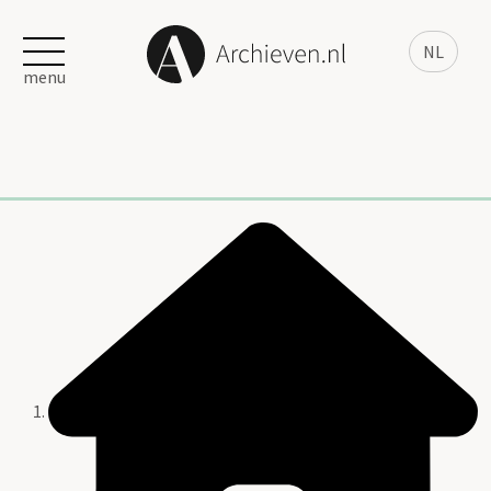
NL
menu