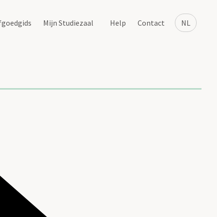
fgoedgids
Mijn Studiezaal
Help
Contact
NL