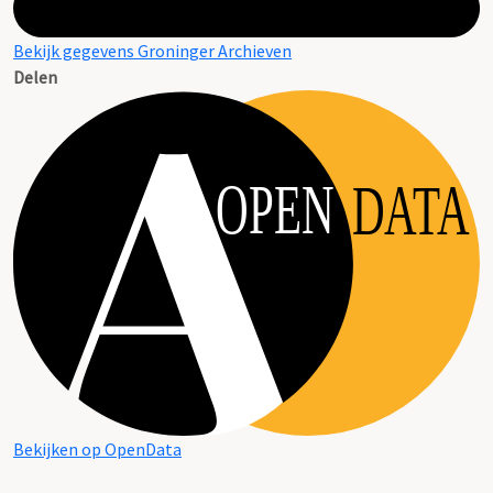
Bekijk gegevens Groninger Archieven
Delen
OPEN
DATA
Bekijken op OpenData