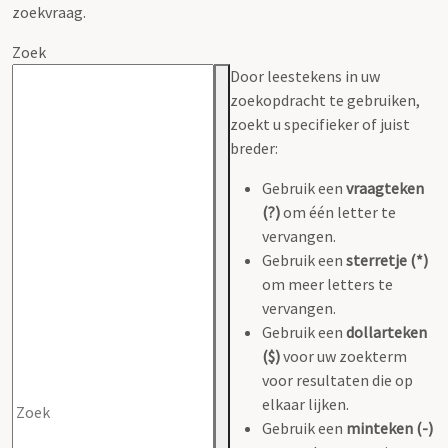
zoekvraag.
Zoek
Door leestekens in uw
zoekopdracht te gebruiken,
zoekt u specifieker of juist
breder:
Gebruik een
vraagteken
(?)
om één letter te
vervangen.
Gebruik een
sterretje (*)
om meer letters te
vervangen.
Gebruik een
dollarteken
($)
voor uw zoekterm
voor resultaten die op
elkaar lijken.
Gebruik een
minteken (-)