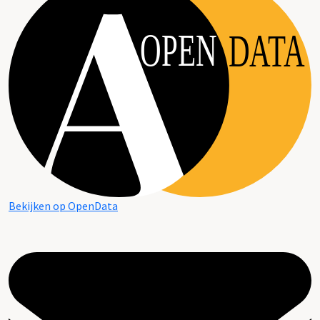
OPEN
DATA
Bekijken op OpenData