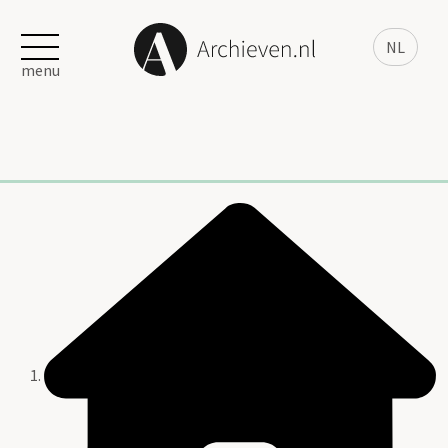
NL
menu