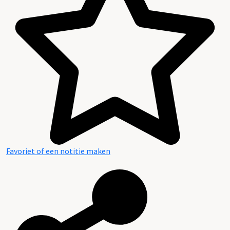
Plaatsingslijst
Favoriet of een notitie maken