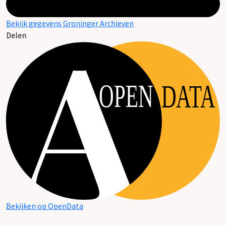
Bekijk gegevens Groninger Archieven
Delen
OPEN
DATA
Bekijken op OpenData