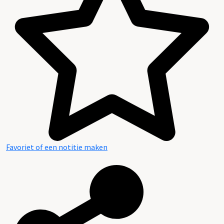
Plaatsingslijst
Favoriet of een notitie maken