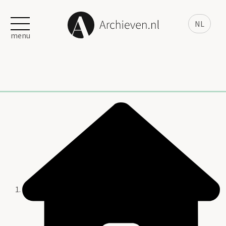
NL
menu