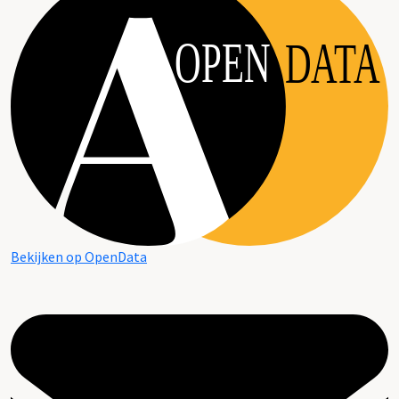
OPEN
DATA
Bekijken op OpenData