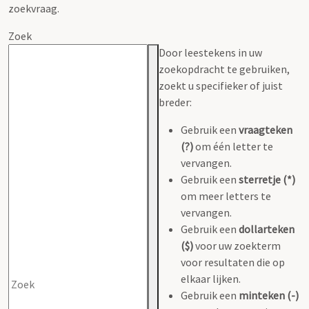
zoekvraag.
Zoek
Door leestekens in uw
zoekopdracht te gebruiken,
zoekt u specifieker of juist
breder:
Gebruik een
vraagteken
(?)
om één letter te
vervangen.
Gebruik een
sterretje (*)
om meer letters te
vervangen.
Gebruik een
dollarteken
($)
voor uw zoekterm
voor resultaten die op
elkaar lijken.
Gebruik een
minteken (-)