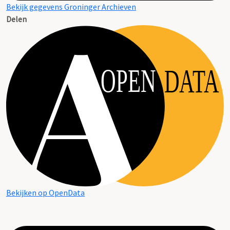
Bekijk gegevens Groninger Archieven
Delen
OPEN
DATA
Bekijken op OpenData