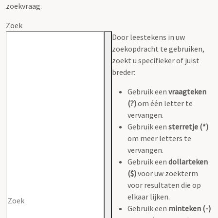
zoekvraag.
Zoek
Door leestekens in uw
zoekopdracht te gebruiken,
zoekt u specifieker of juist
breder:
Gebruik een
vraagteken
(?)
om één letter te
vervangen.
Gebruik een
sterretje (*)
om meer letters te
vervangen.
Gebruik een
dollarteken
($)
voor uw zoekterm
voor resultaten die op
elkaar lijken.
Gebruik een
minteken (-)