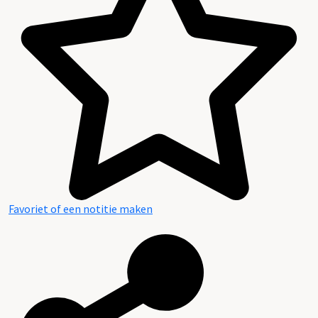
Plaatsingslijst
Favoriet of een notitie maken