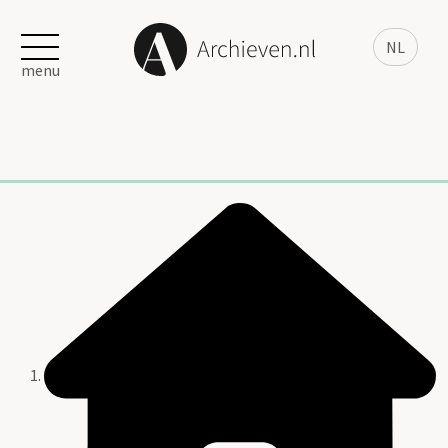
NL
menu