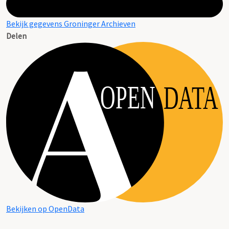
Bekijk gegevens Groninger Archieven
Delen
OPEN
DATA
Bekijken op OpenData