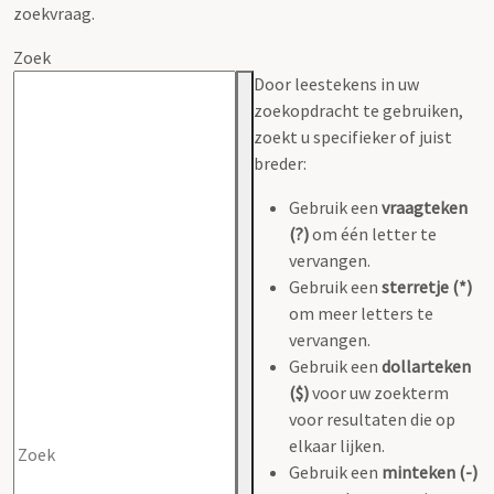
zoekvraag.
Zoek
Door leestekens in uw
zoekopdracht te gebruiken,
zoekt u specifieker of juist
breder:
Gebruik een
vraagteken
(?)
om één letter te
vervangen.
Gebruik een
sterretje (*)
om meer letters te
vervangen.
Gebruik een
dollarteken
($)
voor uw zoekterm
voor resultaten die op
elkaar lijken.
Gebruik een
minteken (-)