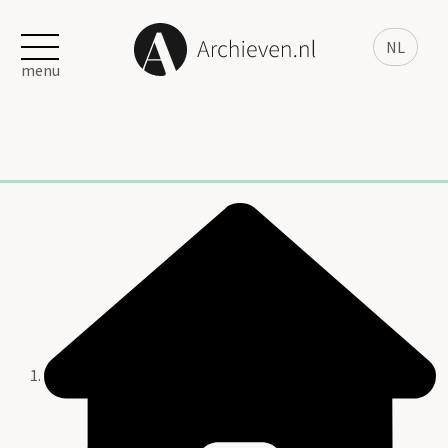
NL
menu