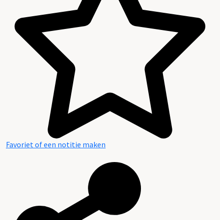
Plaatsingslijst
Favoriet of een notitie maken