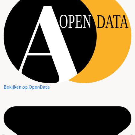
OPEN
DATA
Bekijken op OpenData