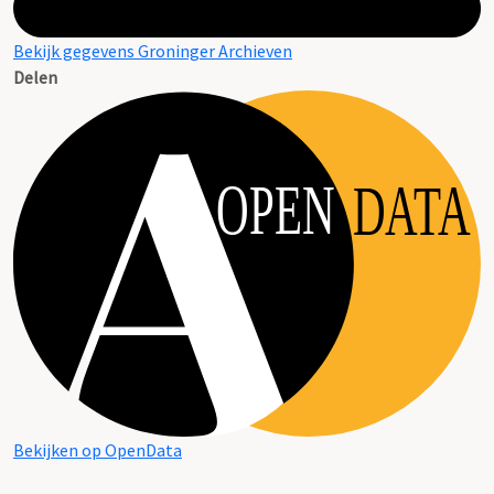
Bekijk gegevens Groninger Archieven
Delen
OPEN
DATA
Bekijken op OpenData