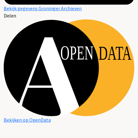
Bekijk gegevens Groninger Archieven
Delen
OPEN
DATA
Bekijken op OpenData