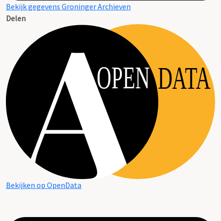
Bekijk gegevens Groninger Archieven
Delen
OPEN
DATA
Bekijken op OpenData