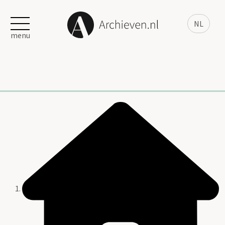
NL
menu