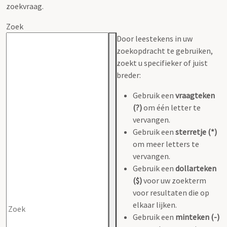
zoekvraag.
Zoek
Door leestekens in uw
zoekopdracht te gebruiken,
zoekt u specifieker of juist
breder:
Gebruik een
vraagteken
(?)
om één letter te
vervangen.
Gebruik een
sterretje (*)
om meer letters te
vervangen.
Gebruik een
dollarteken
($)
voor uw zoekterm
voor resultaten die op
elkaar lijken.
Gebruik een
minteken (-)