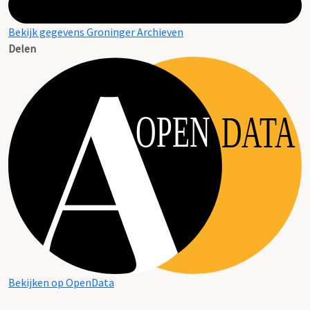
Bekijk gegevens Groninger Archieven
Delen
OPEN
DATA
Bekijken op OpenData