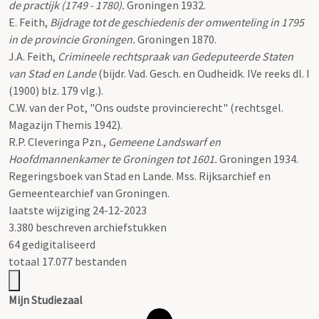
de practijk (1749 - 1780).
Groningen 1932.
E. Feith,
Bijdrage tot de geschiedenis der omwenteling in 1795
in de provincie Groningen.
Groningen 1870.
J.A. Feith,
Crimineele rechtspraak van Gedeputeerde Staten
van Stad en Lande
(bijdr. Vad. Gesch. en Oudheidk. IVe reeks dl. I
(1900) blz. 179 vlg.).
C.W. van der Pot, "Ons oudste provincierecht" (rechtsgel.
Magazijn Themis 1942).
R.P. Cleveringa Pzn.,
Gemeene Landswarf en
Hoofdmannenkamer te Groningen tot 1601.
Groningen 1934.
Regeringsboek van Stad en Lande. Mss. Rijksarchief en
Gemeentearchief van Groningen.
laatste wijziging 24-12-2023
3.380 beschreven archiefstukken
64 gedigitaliseerd
totaal 17.077 bestanden
Mijn Studiezaal