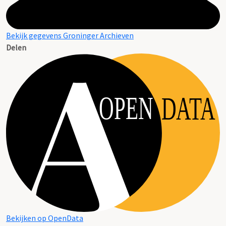
Bekijk gegevens Groninger Archieven
Delen
OPEN
DATA
Bekijken op OpenData