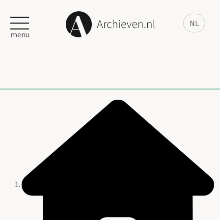
NL
menu