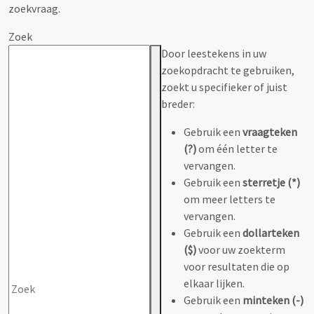
zoekvraag.
Zoek
Door leestekens in uw
zoekopdracht te gebruiken,
zoekt u specifieker of juist
breder:
Gebruik een
vraagteken
(?)
om één letter te
vervangen.
Gebruik een
sterretje (*)
om meer letters te
vervangen.
Gebruik een
dollarteken
($)
voor uw zoekterm
voor resultaten die op
elkaar lijken.
Gebruik een
minteken (-)