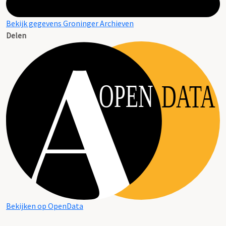
Bekijk gegevens Groninger Archieven
Delen
OPEN
DATA
Bekijken op OpenData