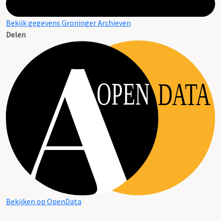
Bekijk gegevens Groninger Archieven
Delen
OPEN
DATA
Bekijken op OpenData