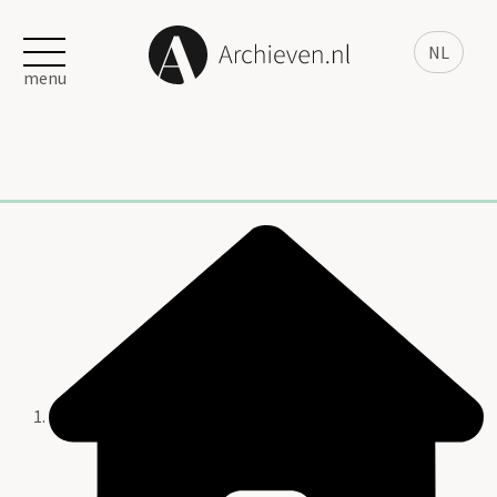
NL
menu