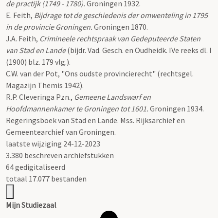
de practijk (1749 - 1780).
Groningen 1932.
E. Feith,
Bijdrage tot de geschiedenis der omwenteling in 1795
in de provincie Groningen.
Groningen 1870.
J.A. Feith,
Crimineele rechtspraak van Gedeputeerde Staten
van Stad en Lande
(bijdr. Vad. Gesch. en Oudheidk. IVe reeks dl. I
(1900) blz. 179 vlg.).
C.W. van der Pot, "Ons oudste provincierecht" (rechtsgel.
Magazijn Themis 1942).
R.P. Cleveringa Pzn.,
Gemeene Landswarf en
Hoofdmannenkamer te Groningen tot 1601.
Groningen 1934.
Regeringsboek van Stad en Lande. Mss. Rijksarchief en
Gemeentearchief van Groningen.
laatste wijziging 24-12-2023
3.380 beschreven archiefstukken
64 gedigitaliseerd
totaal 17.077 bestanden
Mijn Studiezaal