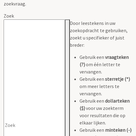
zoekvraag.
Zoek
Door leestekens in uw
zoekopdracht te gebruiken,
zoekt u specifieker of juist
breder:
Gebruik een
vraagteken
(?)
om één letter te
vervangen.
Gebruik een
sterretje (*)
om meer letters te
vervangen.
Gebruik een
dollarteken
($)
voor uw zoekterm
voor resultaten die op
elkaar lijken.
Gebruik een
minteken (-)