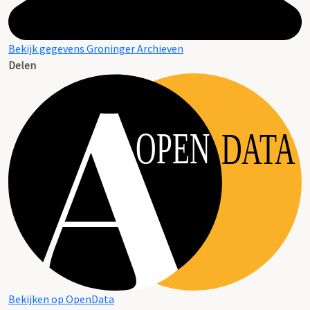
Bekijk gegevens Groninger Archieven
Delen
OPEN
DATA
Bekijken op OpenData