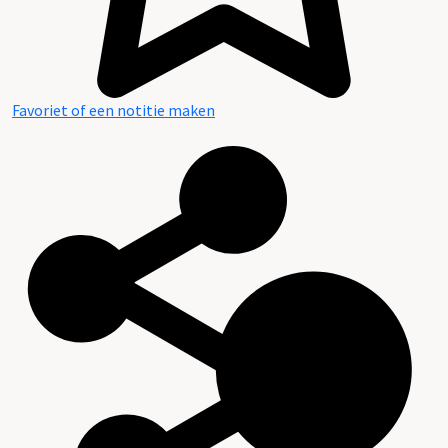
Favoriet of een notitie maken