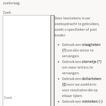
zoekvraag.
Zoek
Door leestekens in uw
zoekopdracht te gebruiken,
zoekt u specifieker of juist
breder:
Gebruik een
vraagteken
(?)
om één letter te
vervangen.
Gebruik een
sterretje (*)
om meer letters te
vervangen.
Gebruik een
dollarteken
($)
voor uw zoekterm
voor resultaten die op
elkaar lijken.
Gebruik een
minteken (-)