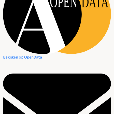
OPEN
DATA
Bekijken op OpenData