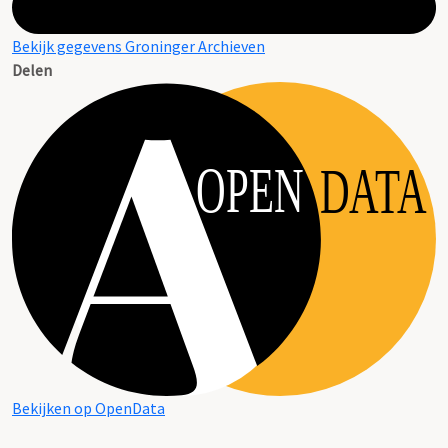
Bekijk gegevens Groninger Archieven
Delen
OPEN
DATA
Bekijken op OpenData