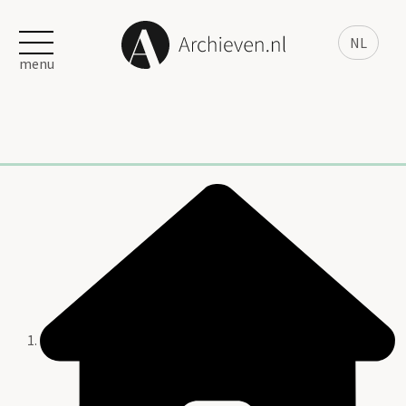
NL
menu