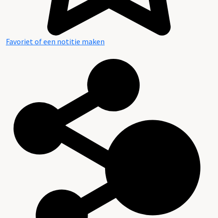
Favoriet of een notitie maken