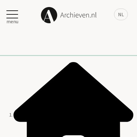
NL
menu