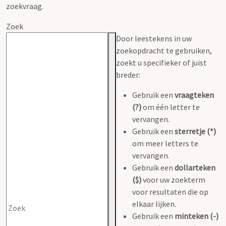
zoekvraag.
Zoek
Door leestekens in uw
zoekopdracht te gebruiken,
zoekt u specifieker of juist
breder:
Gebruik een
vraagteken
(?)
om één letter te
vervangen.
Gebruik een
sterretje (*)
om meer letters te
vervangen.
Gebruik een
dollarteken
($)
voor uw zoekterm
voor resultaten die op
elkaar lijken.
Gebruik een
minteken (-)