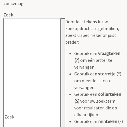
zoekvraag.
Zoek
Door leestekens in uw
zoekopdracht te gebruiken,
zoekt u specifieker of juist
breder:
Gebruik een
vraagteken
(?)
om één letter te
vervangen.
Gebruik een
sterretje (*)
om meer letters te
vervangen.
Gebruik een
dollarteken
($)
voor uw zoekterm
voor resultaten die op
elkaar lijken.
Gebruik een
minteken (-)