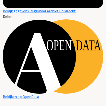
Bekijk gegevens Regionaal Archief Dordrecht
Delen
OPEN
DATA
Bekijken op OpenData