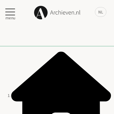
NL
menu