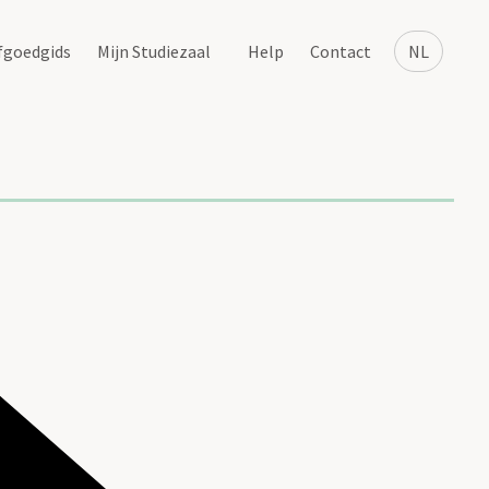
fgoedgids
Mijn Studiezaal
Help
Contact
NL