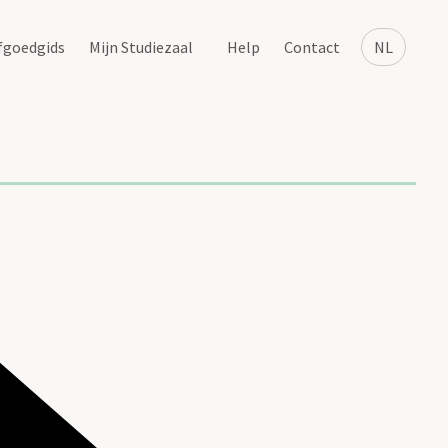
fgoedgids
Mijn Studiezaal
Help
Contact
NL