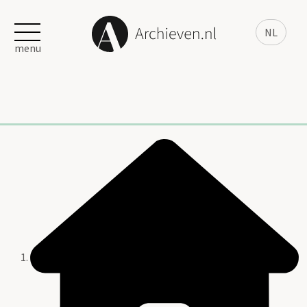
NL
menu