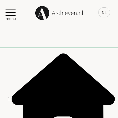
NL
menu