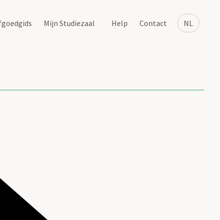
fgoedgids
Mijn Studiezaal
Help
Contact
NL