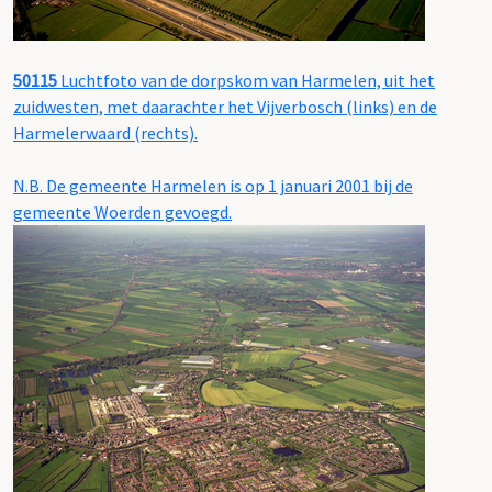
50115
Luchtfoto van de dorpskom van Harmelen, uit het
zuidwesten, met daarachter het Vijverbosch (links) en de
Harmelerwaard (rechts).
N.B. De gemeente Harmelen is op 1 januari 2001 bij de
gemeente Woerden gevoegd.