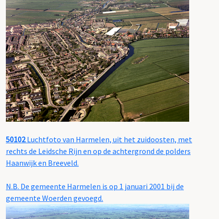
50102
Luchtfoto van Harmelen, uit het zuidoosten, met
rechts de Leidsche Rijn en op de achtergrond de polders
Haanwijk en Breeveld.
N.B. De gemeente Harmelen is op 1 januari 2001 bij de
gemeente Woerden gevoegd.