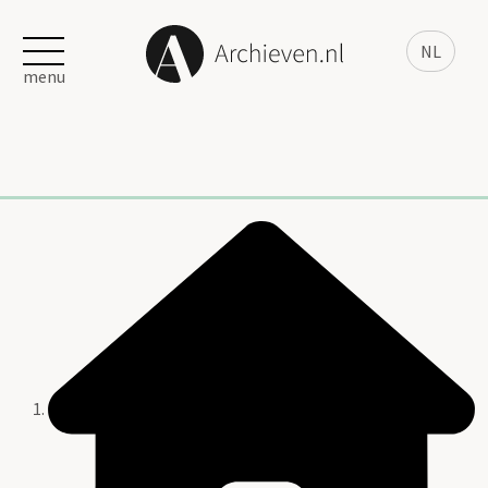
NL
menu