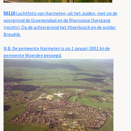
50110
Luchtfoto van Harmelen, uit het zuiden, met op de
voorgrond de Groenendaal en de Rijercopse Overgang
(rechts). Op de achtergrond het Vijverbosch en de polder
Breudijk.
N.B. De gemeente Harmelen is op 1 januari 2001 bij de
gemeente Woerden gevoegd.