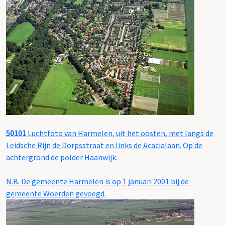
50101
Luchtfoto van Harmelen, uit het oosten, met langs de
Leidsche Rijn de Dorpsstraat en links de Acacialaan. Op de
achtergrond de polder Haanwijk.
N.B. De gemeente Harmelen is op 1 januari 2001 bij de
gemeente Woerden gevoegd.