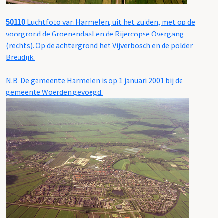
50110
Luchtfoto van Harmelen, uit het zuiden, met op de
voorgrond de Groenendaal en de Rijercopse Overgang
(rechts). Op de achtergrond het Vijverbosch en de polder
Breudijk.
N.B. De gemeente Harmelen is op 1 januari 2001 bij de
gemeente Woerden gevoegd.