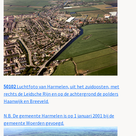
50102
Luchtfoto van Harmelen, uit het zuidoosten, met
rechts de Leidsche Rijn en op de achtergrond de polders
Haanwijk en Breeveld.
N.B. De gemeente Harmelen is op 1 januari 2001 bij de
gemeente Woerden gevoegd.