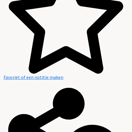
Favoriet of een notitie maken