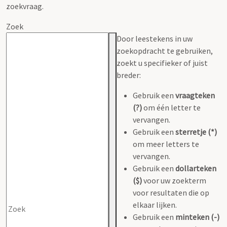
zoekvraag.
Zoek
Door leestekens in uw
zoekopdracht te gebruiken,
zoekt u specifieker of juist
breder:
Gebruik een
vraagteken
(?)
om één letter te
vervangen.
Gebruik een
sterretje (*)
om meer letters te
vervangen.
Gebruik een
dollarteken
($)
voor uw zoekterm
voor resultaten die op
elkaar lijken.
Gebruik een
minteken (-)