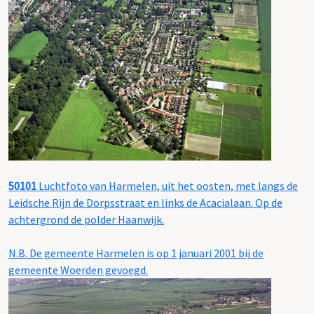
50101
Luchtfoto van Harmelen, uit het oosten, met langs de
Leidsche Rijn de Dorpsstraat en links de Acacialaan. Op de
achtergrond de polder Haanwijk.
N.B. De gemeente Harmelen is op 1 januari 2001 bij de
gemeente Woerden gevoegd.