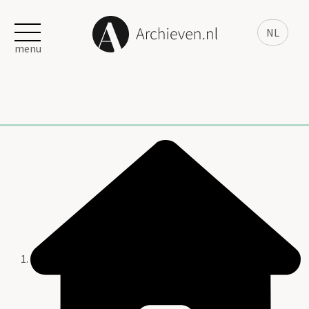
NL
menu