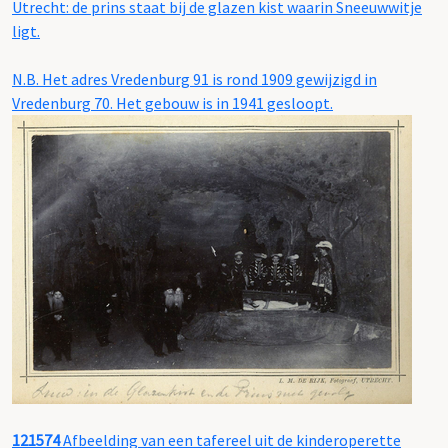
Utrecht: de prins staat bij de glazen kist waarin Sneeuwwitje
ligt.
N.B. Het adres Vredenburg 91 is rond 1909 gewijzigd in
Vredenburg 70. Het gebouw is in 1941 gesloopt.
121574
Afbeelding van een tafereel uit de kinderoperette