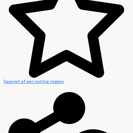
Favoriet of een notitie maken