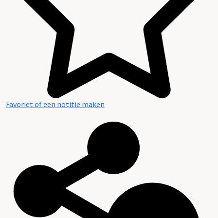
Favoriet of een notitie maken