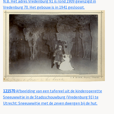
N.B. Het adres Vredenburg 91 is rond 1909 gewijzigd in
Vredenburg 70. Het gebouw is in 1941 gesloopt.
121570
Afbeelding van een tafereel uit de kinderoperette
Sneeuwwitje in de Stadsschouwburg (Vredenburg 91) te
Utrecht: Sneeuwwitje met de zeven dwergen bij de hut.