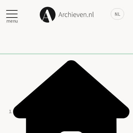
NL
menu