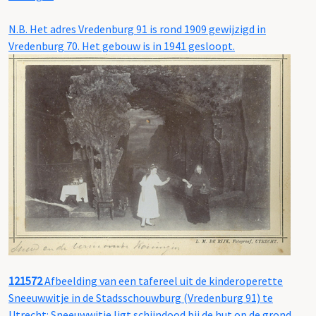
N.B. Het adres Vredenburg 91 is rond 1909 gewijzigd in
Vredenburg 70. Het gebouw is in 1941 gesloopt.
121572
Afbeelding van een tafereel uit de kinderoperette
Sneeuwwitje in de Stadsschouwburg (Vredenburg 91) te
Utrecht: Sneeuwwitje ligt schijndood bij de hut op de grond.