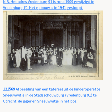
N.B. Het adres Vredenburg 91 is rond 1909 gewijzigd in
Vredenburg 70. Het gebouw is in 1941 gesloopt.
121569
Afbeelding van een tafereel uit de kinderoperette
Sneeuwwitje in de Stadsschouwburg (Vredenburg 91) te
Utrecht: de jager en Sneeuwwitje in het bos.