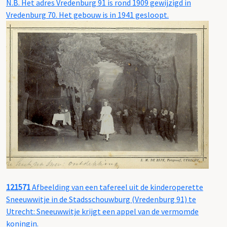
N.B. Het adres Vredenburg 91 is rond 1909 gewijzigd in
Vredenburg 70. Het gebouw is in 1941 gesloopt.
121571
Afbeelding van een tafereel uit de kinderoperette
Sneeuwwitje in de Stadsschouwburg (Vredenburg 91) te
Utrecht: Sneeuwwitje krijgt een appel van de vermomde
koningin.