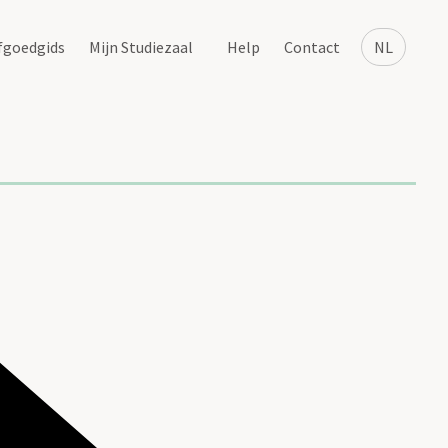
fgoedgids
Mijn Studiezaal
Help
Contact
NL