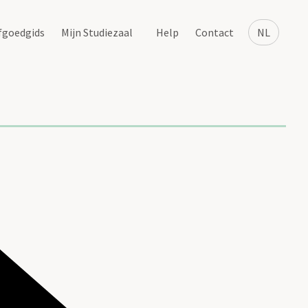
fgoedgids
Mijn Studiezaal
Help
Contact
NL