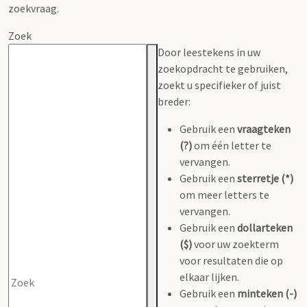
zoekvraag.
Zoek
Door leestekens in uw
zoekopdracht te gebruiken,
zoekt u specifieker of juist
breder:
Gebruik een
vraagteken
(?)
om één letter te
vervangen.
Gebruik een
sterretje (*)
om meer letters te
vervangen.
Gebruik een
dollarteken
($)
voor uw zoekterm
voor resultaten die op
elkaar lijken.
Gebruik een
minteken (-)