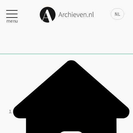
NL
menu