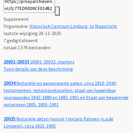
Supplement
Organisatie:
Historisch Centrum Limburg, te Maastricht
laatste wijziging 28-11-2025
7 gedigitaliseerd
totaal 1.576 bestanden
20001-20033
20001-20033. charters
Toon details van deze beschrijving
20034
Notariële en aanverwante zaken, circa 1810-1930;
testamenten, notarisprotocollen, staat van huwelijkse
voorwaarden 1842-1880 en 1881-1901 en Staat van bewarende
notarissen 1805, 1805-1901
20035
Notariële akten (vooral ) notaris Palmen (o.a.de
Limpens), circa 1815-1905