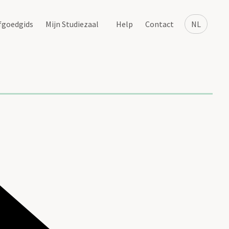
fgoedgids
Mijn Studiezaal
Help
Contact
NL