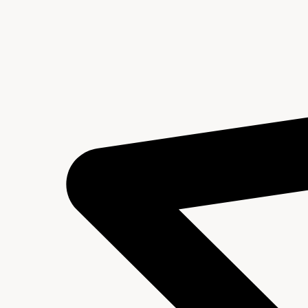
Inleiding
Inventaris
Regesten