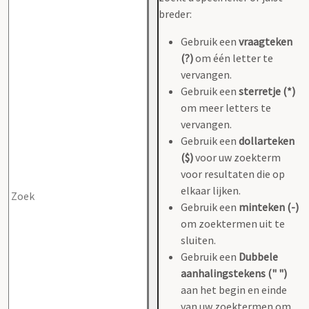
breder:
Gebruik een
vraagteken
(?)
om één letter te
vervangen.
Gebruik een
sterretje (*)
om meer letters te
vervangen.
Gebruik een
dollarteken
($)
voor uw zoekterm
voor resultaten die op
elkaar lijken.
Gebruik een
minteken (-)
om zoektermen uit te
sluiten.
Gebruik een
Dubbele
aanhalingstekens (" ")
aan het begin en einde
van uw zoektermen om