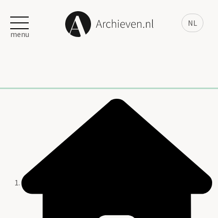
NL
menu