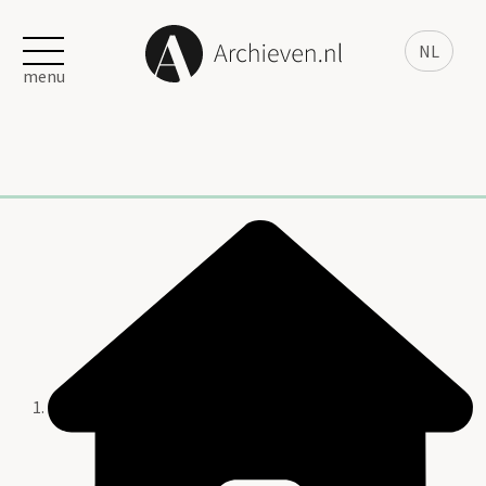
NL
menu