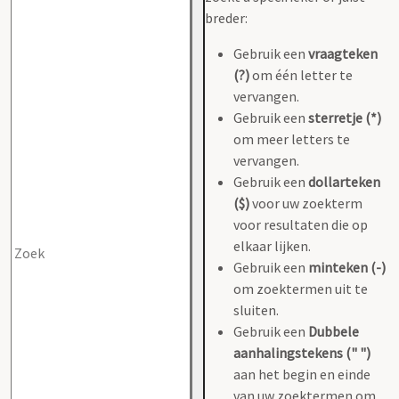
breder:
Gebruik een
vraagteken
(?)
om één letter te
vervangen.
Gebruik een
sterretje (*)
om meer letters te
vervangen.
Gebruik een
dollarteken
($)
voor uw zoekterm
voor resultaten die op
elkaar lijken.
Gebruik een
minteken (-)
om zoektermen uit te
sluiten.
Gebruik een
Dubbele
aanhalingstekens (" ")
aan het begin en einde
van uw zoektermen om