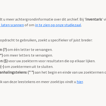
ndt u meer achtergrondinformatie over dit archief. Bij '
Inventaris
' 
e laten scannen
of om
in te zien op onze studiezaal
.
pdracht te gebruiken, zoekt u specifieker of juist breder:
n (?)
om één letter te vervangen.
*)
om meer letters te vervangen.
n ($)
voor uw zoekterm voor resultaten die op elkaar lijken.
(-)
om zoektermen uit te sluiten.
anhalingstekens (" ")
aan het begin en einde van uw zoektermen 
k van deze leestekens en meer zoektips vindt u
hier
.