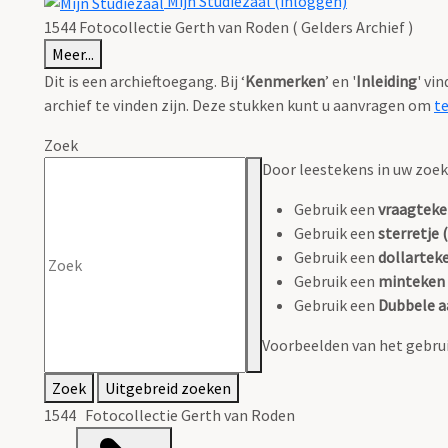
Mijn Studiezaal (inloggen)
1544 Fotocollectie Gerth van Roden ( Gelders Archief )
Meer...
Dit is een archieftoegang. Bij ‘
Kenmerken
’ en '
Inleiding
' vi
archief te vinden zijn. Deze stukken kunt u aanvragen om
t
Zoek
Door leestekens in uw zoeko
Gebruik een
vraagteke
Gebruik een
sterretje (
Gebruik een
dollarteke
Gebruik een
minteken 
Gebruik een
Dubbele a
Voorbeelden van het gebrui
Zoek
Uitgebreid zoeken
1544 Fotocollectie Gerth van Roden