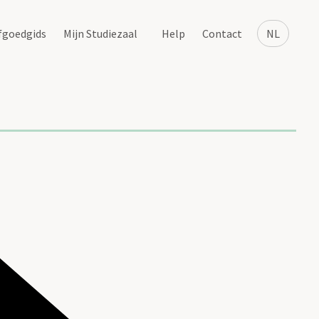
fgoedgids
Mijn Studiezaal
Help
Contact
NL