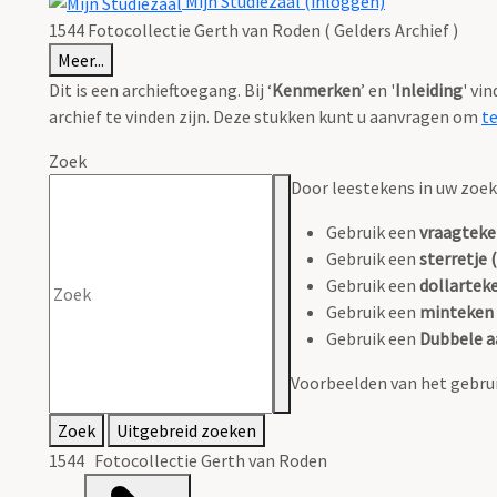
Mijn Studiezaal (inloggen)
1544 Fotocollectie Gerth van Roden ( Gelders Archief )
Meer...
Dit is een archieftoegang. Bij ‘
Kenmerken
’ en '
Inleiding
' vi
archief te vinden zijn. Deze stukken kunt u aanvragen om
t
Zoek
Door leestekens in uw zoeko
Gebruik een
vraagteke
Gebruik een
sterretje (
Gebruik een
dollarteke
Gebruik een
minteken 
Gebruik een
Dubbele a
Voorbeelden van het gebrui
Zoek
Uitgebreid zoeken
1544 Fotocollectie Gerth van Roden