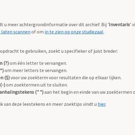
ndt u meer achtergrondinformatie over dit archief. Bij '
Inventaris
' 
e laten scannen
of om
in te zien op onze studiezaal
.
pdracht te gebruiken, zoekt u specifieker of juist breder:
n (?)
om één letter te vervangen.
*)
om meer letters te vervangen.
n ($)
voor uw zoekterm voor resultaten die op elkaar lijken.
(-)
om zoektermen uit te sluiten.
anhalingstekens (" ")
aan het begin en einde van uw zoektermen 
k van deze leestekens en meer zoektips vindt u
hier
.