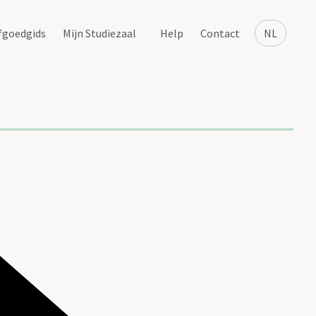
fgoedgids
Mijn Studiezaal
Help
Contact
NL