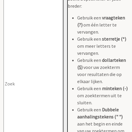
breder:
Gebruik een
vraagteken
(?)
om één letter te
vervangen.
Gebruik een
sterretje (*)
om meer letters te
vervangen.
Gebruik een
dollarteken
($)
voor uw zoekterm
voor resultaten die op
elkaar lijken.
Gebruik een
minteken (-)
om zoektermen uit te
sluiten.
Gebruik een
Dubbele
aanhalingstekens (" ")
aan het begin en einde
van uw zoektermen om