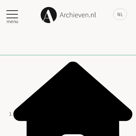
NL
menu