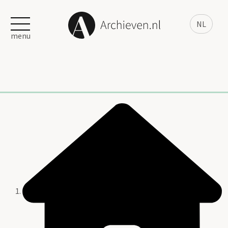
NL
menu