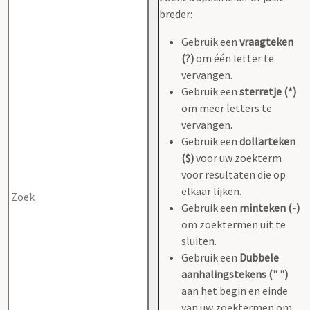
breder:
Gebruik een
vraagteken
(?)
om één letter te
vervangen.
Gebruik een
sterretje (*)
om meer letters te
vervangen.
Gebruik een
dollarteken
($)
voor uw zoekterm
voor resultaten die op
elkaar lijken.
Gebruik een
minteken (-)
om zoektermen uit te
sluiten.
Gebruik een
Dubbele
aanhalingstekens (" ")
aan het begin en einde
van uw zoektermen om