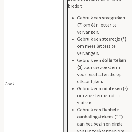
breder:
Gebruik een
vraagteken
(?)
om één letter te
vervangen.
Gebruik een
sterretje (*)
om meer letters te
vervangen.
Gebruik een
dollarteken
($)
voor uw zoekterm
voor resultaten die op
elkaar lijken.
Gebruik een
minteken (-)
om zoektermen uit te
sluiten.
Gebruik een
Dubbele
aanhalingstekens (" ")
aan het begin en einde
van uw zoektermen om