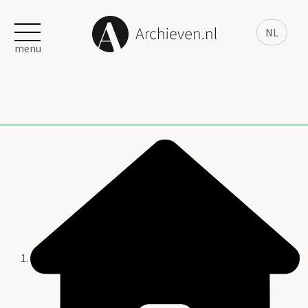
NL
menu