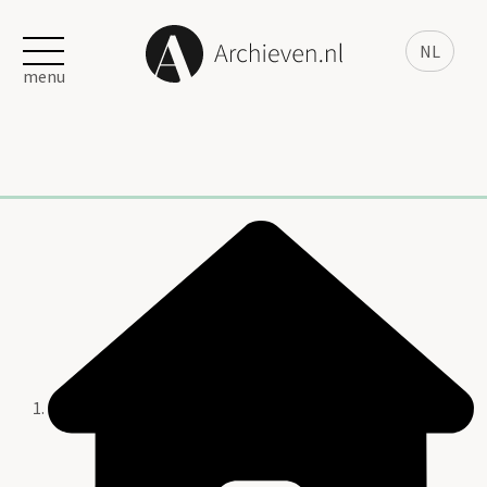
NL
menu