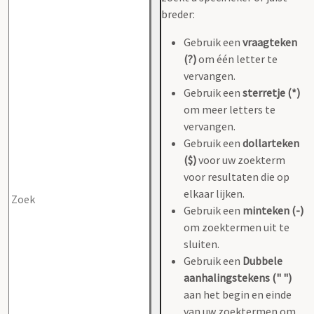
breder:
Gebruik een
vraagteken
(?)
om één letter te
vervangen.
Gebruik een
sterretje (*)
om meer letters te
vervangen.
Gebruik een
dollarteken
($)
voor uw zoekterm
voor resultaten die op
elkaar lijken.
Gebruik een
minteken (-)
om zoektermen uit te
sluiten.
Gebruik een
Dubbele
aanhalingstekens (" ")
aan het begin en einde
van uw zoektermen om