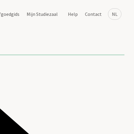
fgoedgids
Mijn Studiezaal
Help
Contact
NL