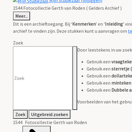
Mijn Studiezaal (inloggen)
1544 Fotocollectie Gerth van Roden ( Gelders Archief )
Meer...
Dit is een archieftoegang. Bij ‘
Kenmerken
’ en '
Inleiding
' vi
archief te vinden zijn. Deze stukken kunt u aanvragen om
t
Zoek
Door leestekens in uw zoeko
Gebruik een
vraagteke
Gebruik een
sterretje (
Gebruik een
dollarteke
Gebruik een
minteken 
Gebruik een
Dubbele a
Voorbeelden van het gebrui
Zoek
Uitgebreid zoeken
1544 Fotocollectie Gerth van Roden