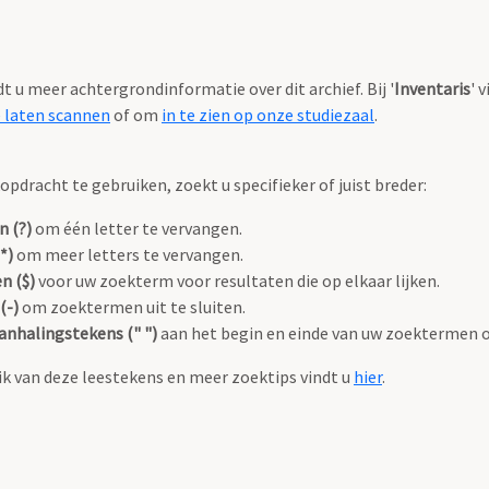
ndt u meer achtergrondinformatie over dit archief. Bij '
Inventaris
' 
e laten scannen
of om
in te zien op onze studiezaal
.
pdracht te gebruiken, zoekt u specifieker of juist breder:
n (?)
om één letter te vervangen.
*)
om meer letters te vervangen.
n ($)
voor uw zoekterm voor resultaten die op elkaar lijken.
(-)
om zoektermen uit te sluiten.
anhalingstekens (" ")
aan het begin en einde van uw zoektermen 
k van deze leestekens en meer zoektips vindt u
hier
.