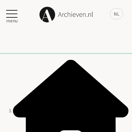
NL
menu