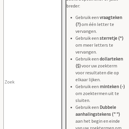
breder:
Gebruik een
vraagteken
(?)
om één letter te
vervangen.
Gebruik een
sterretje (*)
om meer letters te
vervangen.
Gebruik een
dollarteken
($)
voor uw zoekterm
voor resultaten die op
elkaar lijken.
Gebruik een
minteken (-)
om zoektermen uit te
sluiten.
Gebruik een
Dubbele
aanhalingstekens (" ")
aan het begin en einde
van uw zoektermen om